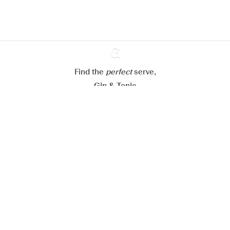
Alle Cookies ablehnen
Alle Cookies akzeptieren
Find the
perfect
Ginventory
serve,
Gin & Tonic
News
Contact
Privacy Policy
Alle unsere Gins
Cookies Settings