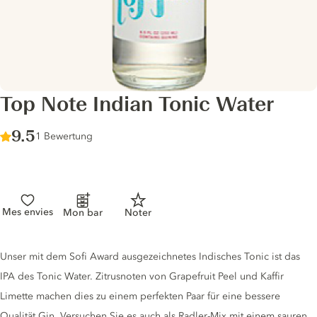
Top Note Indian Tonic Water
Score :
9.5
/ 10
1 Bewertung
Mes envies
Mon bar
Noter
Tonic description
Unser mit dem Sofi Award ausgezeichnetes Indisches Tonic ist das
IPA des Tonic Water. Zitrusnoten von Grapefruit Peel und Kaffir
Limette machen dies zu einem perfekten Paar für eine bessere
Qualität Gin. Versuchen Sie es auch als Radler-Mix mit einem sauren