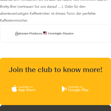
Bretty-Bier (vertrauen Sie uns darauf ....). Oder für den
abenteuerlustigen Kaffeetrinker ist dieses Tonic der perfekte
Kaffeetonmischer.
Producer
Unknown Producer,
Vereinigte Staaten
Join the club to know more!
Available on
Available on
App Store
Google Play