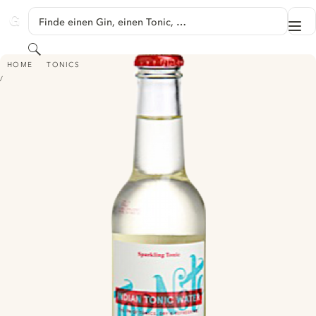
SPRINGE ZU HAUPTINHALT
Finde einen Gin, einen Tonic, …
Me
GINVENTORY
Suchen
TOP NOTE INDIAN TONIC WATER
HOME
TONICS