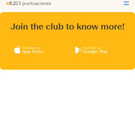
8.2
23 puntuaciones
Note :
/ 10
pour
Join the club to know more!
Available on
Available on
App Store
Google Play
Nous aimerions utiliser des cookies