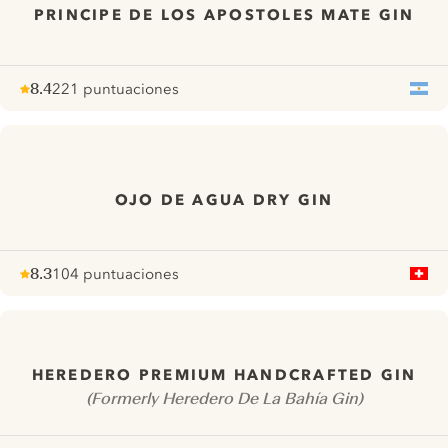
PRINCIPE DE LOS APOSTOLES MATE GIN
8.4
221 puntuaciones
Note :
/ 10
pour
OJO DE AGUA DRY GIN
8.3
104 puntuaciones
Note :
/ 10
pour
HEREDERO PREMIUM HANDCRAFTED GIN
(Formerly Heredero De La Bahía Gin)