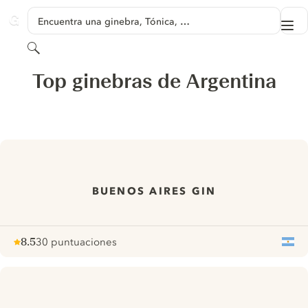
SALTAR A CONTENIDO
Encuentra una ginebra, Tónica, …
Me
GINVENTORY
Buscar
Top ginebras de Argentina
BUENOS AIRES GIN
8.5
30 puntuaciones
Note :
/ 10
pour