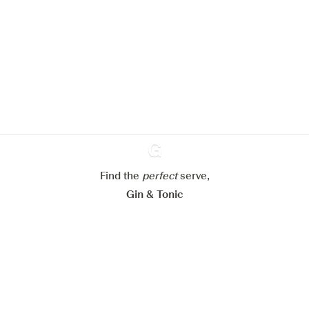
pour améliorer l’expérience de notre
site web.
En savoir plus sur
notre politique de gestion des
cookies
Paramétrer mes cookies
Refuser tout
Accepter tout
Find the
perfect
Ginventory
serve,
Gin & Tonic
News
Contact
Privacy Policy