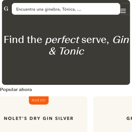
SALTAR A CONTENIDO
Encuentra una ginebra, Tónica, …
Me
GINVENTORY
Buscar
Find the
perfect
serve,
Gin
& Tonic
Available on
Available on
App Store
Google Play
Popular ahora
NUEVO
NOLET'S DRY GIN SILVER
G