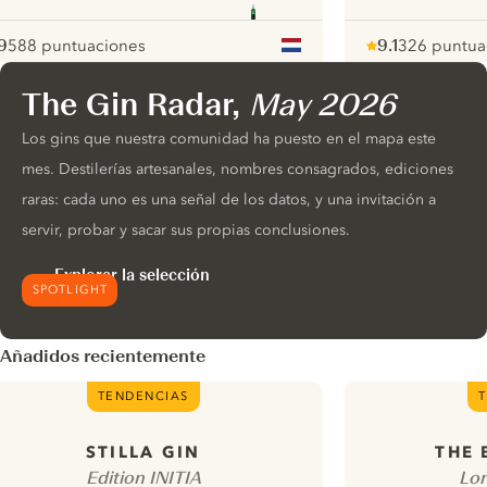
9
588 puntuaciones
9.1
326 puntua
ote :
 10
pour
Note :
/ 10
pour
The Gin Radar,
May 2026
ui.nextImg
Los gins que nuestra comunidad ha puesto en el mapa este
mes. Destilerías artesanales, nombres consagrados, ediciones
raras: cada uno es una señal de los datos, y una invitación a
servir, probar y sacar sus propias conclusiones.
Explorar la selección
SPOTLIGHT
Añadidos recientemente
TENDENCIAS
T
STILLA GIN
THE
Edition INITIA
Lon