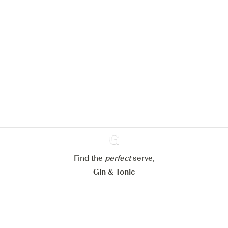
Nous aimerions utiliser des cookies
pour améliorer l’expérience de notre
site web.
En savoir plus sur
notre politique de gestion des
cookies
Paramétrer mes cookies
Refuser tout
Accepter tout
Find the
perfect
Ginventory
serve,
Gin & Tonic
News