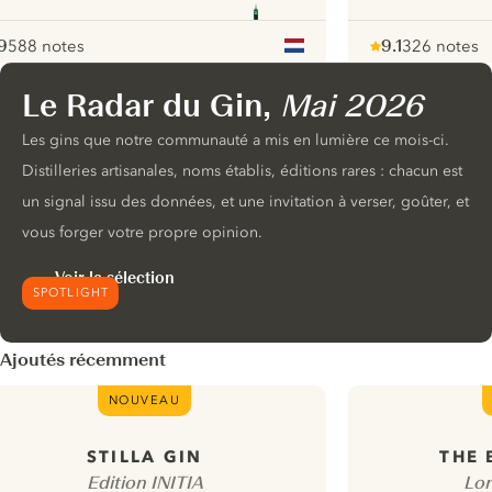
9
588 notes
9.1
326 notes
ote :
 10
pour
Note :
/ 10
pour
Le Radar du Gin,
Mai 2026
ui.nextImg
Les gins que notre communauté a mis en lumière ce mois-ci.
Distilleries artisanales, noms établis, éditions rares : chacun est
un signal issu des données, et une invitation à verser, goûter, et
vous forger votre propre opinion.
Voir la sélection
SPOTLIGHT
Ajoutés récemment
NOUVEAU
STILLA GIN
THE
Edition INITIA
Lon