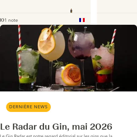
10
1 note
ote :
 10
pour
ui.nextImg
DERNIÈRE NEWS
Le Radar du Gin, mai 2026
Le Gin Radar est notre regard éditorial sur les gins que la