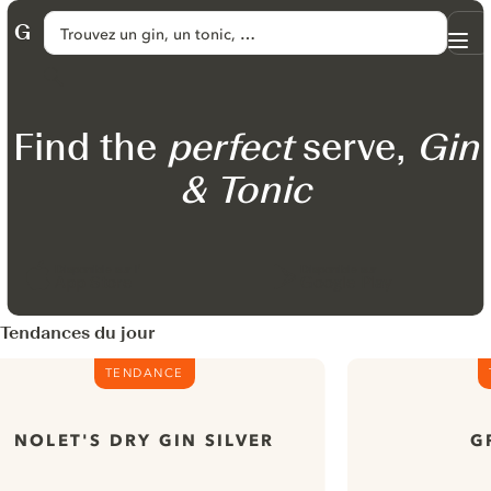
PASSER AU CONTENU
Trouvez un gin, un tonic, …
Me
GINVENTORY
Rechercher
Find the
perfect
serve,
Gin
& Tonic
Disponible sur l’
Disponible sur
App Store
Google Play
Tendances du jour
TENDANCE
NOLET'S DRY GIN SILVER
G