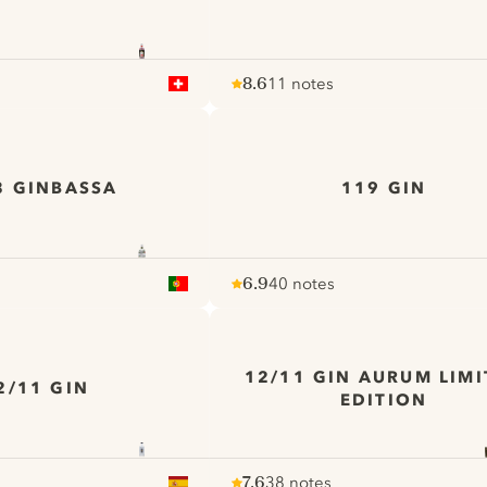
8.6
11 notes
Note :
/ 10
pour
8 GINBASSA
119 GIN
6.9
40 notes
Note :
/ 10
pour
12/11 GIN AURUM LIMI
2/11 GIN
EDITION
7.6
38 notes