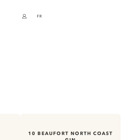
FR
Mon compte
book
Instagram
EN
DE
NL
ES
10 BEAUFORT NORTH COAST