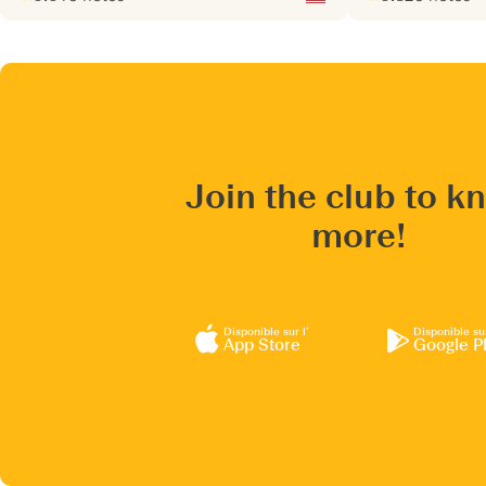
Note :
/ 10
pour
Note :
/ 10
pour
Join the club to k
more!
Disponible sur l’
Disponible su
App Store
Google P