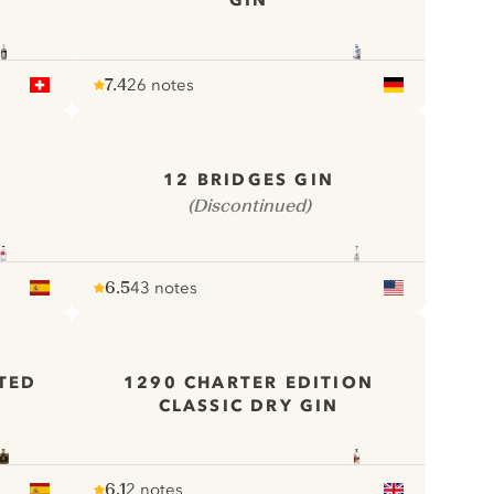
GIN
7.4
26 notes
Note :
/ 10
pour
12 BRIDGES GIN
(Discontinued)
6.5
43 notes
Note :
/ 10
pour
TED
1290 CHARTER EDITION
CLASSIC DRY GIN
6.1
2 notes