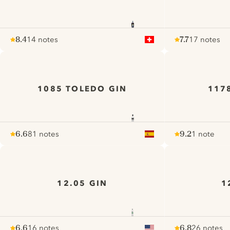
8.4
14 notes
7.7
17 notes
Note :
/ 10
pour
Note :
/ 10
pour
1085 TOLEDO GIN
117
6.6
81 notes
9.2
1 note
Note :
/ 10
pour
Note :
/ 10
pour
12.05 GIN
1
6.6
16 notes
6.8
26 notes