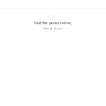
Paramétrer mes cookies
Refuser tout
Accepter tout
Find the
perfect
Ginventory
serve,
Gin & Tonic
News
Contact
Privacy Policy
Tous nos gins
Préférences Cookies