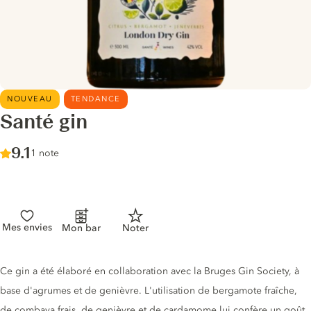
NOUVEAU
TENDANCE
Santé gin
Score :
9.1
/ 10
1 note
Mes envies
Mon bar
Noter
Description du gin
Ce gin a été élaboré en collaboration avec la Bruges Gin Society, à
base d'agrumes et de genièvre. L'utilisation de bergamote fraîche,
de combava frais, de genièvre et de cardamome lui confère un goût