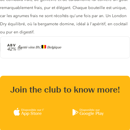
remarquablement frais, pur et élégant. Chaque bouteille est unique,
car les agrumes frais ne sont récoltés qu'une fois par an. Un London
Dry équilibré, où la bergamote domine, idéal à l'apéritif, en cocktail
ou pur en digestif.
ABV
Producteur
Santé vins BV,
Belgique
42%
Join the club to know more!
Disponible sur l’
Disponible sur
App Store
Google Play