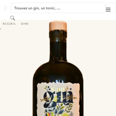
PASSER AU CONTENU
Trouvez un gin, un tonic, …
Me
GINVENTORY
Rechercher
SANTÉ GIN
ACCUEIL
GINS