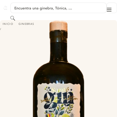
SALTAR A CONTENIDO
Encuentra una ginebra, Tónica, …
Me
GINVENTORY
Buscar
SANTÉ GIN
INICIO
GINEBRAS