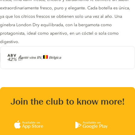
extraordinariamente fresco, puro y elegante. Cada botella es única,
ya que los cítricos frescos se obtienen solo una vez al año. Una
ginebra London Dry equilibrada, con la bergamota como
protagonista, ideal como aperitivo, en un cóctel o sola como
digestivo.
ABV
Producer
Santé vins BV,
Bélgica
42%
Join the club to know more!
Available on
Available on
App Store
Google Play