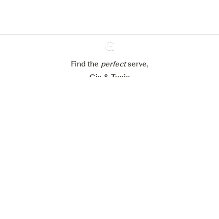
Paramétrer mes cookies
Refuser tout
Accepter tout
Find the
perfect
Ginventory
serve,
Gin & Tonic
News
Contact
Privacy Policy
Todas nuestras ginebras
Cookies Settings