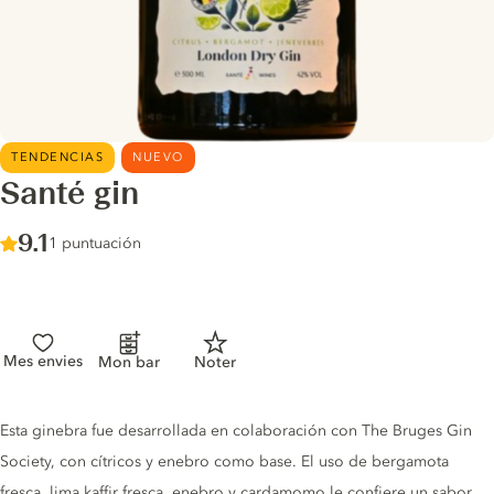
TENDENCIAS
NUEVO
Santé gin
Score :
9.1
/ 10
1 puntuación
Mes envies
Mon bar
Noter
Gin description
Esta ginebra fue desarrollada en colaboración con The Bruges Gin
Society, con cítricos y enebro como base. El uso de bergamota
fresca, lima kaffir fresca, enebro y cardamomo le confiere un sabor