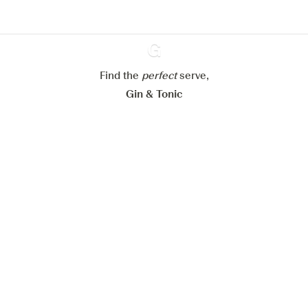
Paramétrer mes cookies
Refuser tout
Accepter tout
Find the
perfect
Ginventory
serve,
Gin & Tonic
News
Contact
Privacy Policy
Tous nos gins
Préférences Cookies