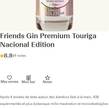
Friends Gin Premium Touriga
Nacional Edition
Score :
8.8
/ 10
69 notes
Mes envies
Mon bar
Noter
Description du gin
Après 4 années de tests autour des alambics faits à la main, 438
expérimentés et plus botanique mille macération et microdestilações