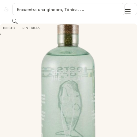
SALTAR A CONTENIDO
Encuentra una ginebra, Tónica, …
Me
GINVENTORY
Buscar
GHOSTS OF THE OCEAN - BARTENDERS EDITION
INICIO
GINEBRAS