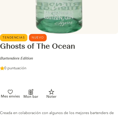
TENDENCIAS
NUEVO
Ghosts of The Ocean
-
Bartenders Edition
0 puntuación
Mes envies
Mon bar
Noter
Gin description
Creada en colaboración con algunos de los mejores bartenders de