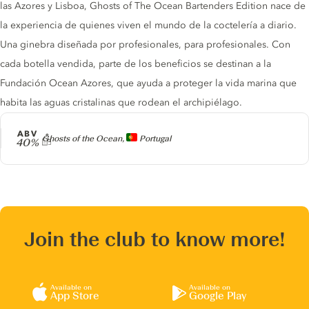
las Azores y Lisboa, Ghosts of The Ocean Bartenders Edition nace de
la experiencia de quienes viven el mundo de la coctelería a diario.
Una ginebra diseñada por profesionales, para profesionales. Con
cada botella vendida, parte de los beneficios se destinan a la
Fundación Ocean Azores, que ayuda a proteger la vida marina que
habita las aguas cristalinas que rodean el archipiélago.
ABV
Producer
Ghosts of the Ocean,
Portugal
40%
Join the club to know more!
Available on
Available on
App Store
Google Play