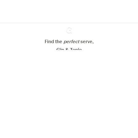
Paramétrer mes cookies
Refuser tout
Accepter tout
Find the
perfect
Ginventory
serve,
Gin & Tonic
News
Contact
Privacy Policy
Todas nuestras ginebras
Cookies Settings