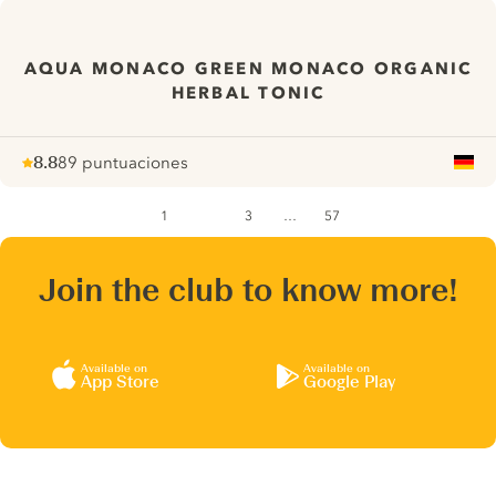
AQUA MONACO GREEN MONACO ORGANIC
HERBAL TONIC
8.8
89 puntuaciones
Note :
/ 10
pour
1
2
3
…
57
Page
Page
- Current page
Page
Page
Join the club to know more!
Available on
Available on
App Store
Google Play