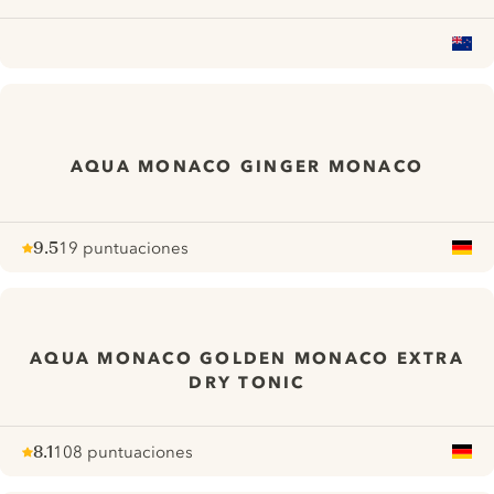
AQUA MONACO GINGER MONACO
9.5
19 puntuaciones
Note :
/ 10
pour
AQUA MONACO GOLDEN MONACO EXTRA
DRY TONIC
8.1
108 puntuaciones
Note :
/ 10
pour