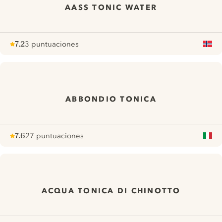
AASS TONIC WATER
7.2
3 puntuaciones
Note :
/ 10
pour
ABBONDIO TONICA
7.6
27 puntuaciones
Note :
/ 10
pour
ACQUA TONICA DI CHINOTTO