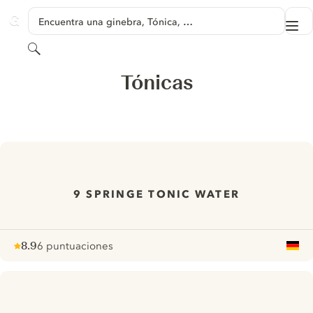
SALTAR A CONTENIDO
Encuentra una ginebra, Tónica, …
Me
GINVENTORY
Buscar
Tónicas
9 SPRINGE TONIC WATER
8.9
6 puntuaciones
Note :
/ 10
pour