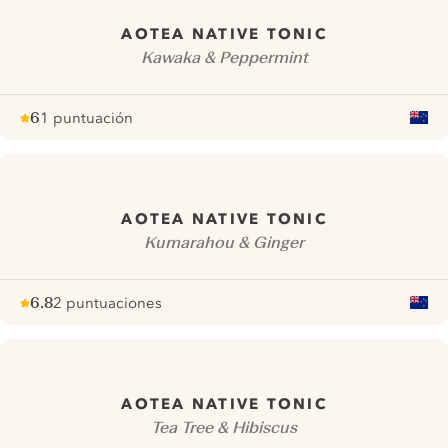
AOTEA NATIVE TONIC
Kawaka & Peppermint
6
1 puntuación
Note :
/ 10
pour
AOTEA NATIVE TONIC
Kumarahou & Ginger
6.8
2 puntuaciones
Note :
/ 10
pour
AOTEA NATIVE TONIC
Tea Tree & Hibiscus