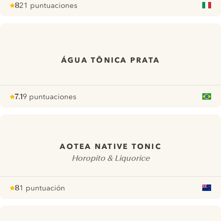
8
21 puntuaciones
Note :
/ 10
pour
ÁGUA TÔNICA PRATA
7.1
9 puntuaciones
Note :
/ 10
pour
AOTEA NATIVE TONIC
Horopito & Liquorice
8
1 puntuación
Note :
/ 10
pour