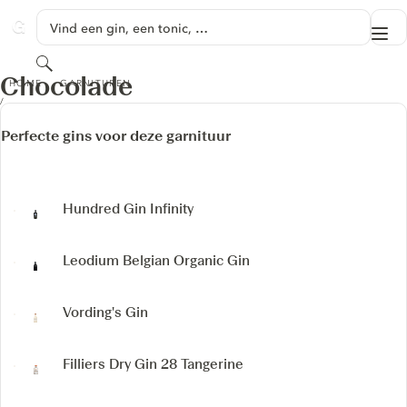
GA NAAR HOOFDINHOUD
Vind een gin, een tonic, …
Me
GINVENTORY
Zoeken
CHOCOLADE
Chocolade
HOME
GARNITUREN
Perfecte gins voor deze garnituur
Hundred Gin
Infinity
Leodium Belgian Organic Gin
Vording's Gin
Filliers Dry Gin 28 Tangerine