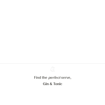
We zouden graag cookies gebruiken
om de ervaring op onze website te
verbeteren.
Meer info in verband met
ons cookiebeleid
Mijn cookie-instellingen aanpassen
Find the
perfect
Ginventory
serve,
Alles weigeren
Alles aanvaarden
Gin & Tonic
News