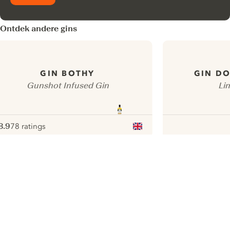
Ontdek andere gins
GIN BOTHY
GIN DO
Gunshot Infused Gin
Lim
8.9
78 ratings
ote :
 10
pour
ui.nextImg