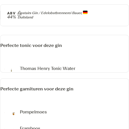
Producer
ABV
Upstairs Gin / Edelobstbrennerei Bauer,
44%
Duitsland
Perfecte tonic voor deze gin
Thomas Henry Tonic Water
Perfecte garnituren voor deze gin
Pompelmoes
Framboos