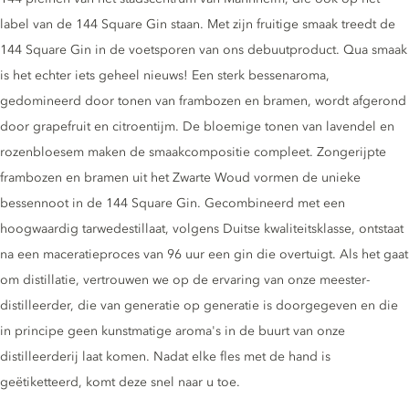
label van de 144 Square Gin staan. Met zijn fruitige smaak treedt de
144 Square Gin in de voetsporen van ons debuutproduct. Qua smaak
is het echter iets geheel nieuws! Een sterk bessenaroma,
gedomineerd door tonen van frambozen en bramen, wordt afgerond
door grapefruit en citroentijm. De bloemige tonen van lavendel en
rozenbloesem maken de smaakcompositie compleet. Zongerijpte
frambozen en bramen uit het Zwarte Woud vormen de unieke
bessennoot in de 144 Square Gin. Gecombineerd met een
hoogwaardig tarwedestillaat, volgens Duitse kwaliteitsklasse, ontstaat
na een maceratieproces van 96 uur een gin die overtuigt. Als het gaat
om distillatie, vertrouwen we op de ervaring van onze meester-
distilleerder, die van generatie op generatie is doorgegeven en die
in principe geen kunstmatige aroma's in de buurt van onze
distilleerderij laat komen. Nadat elke fles met de hand is
geëtiketteerd, komt deze snel naar u toe.