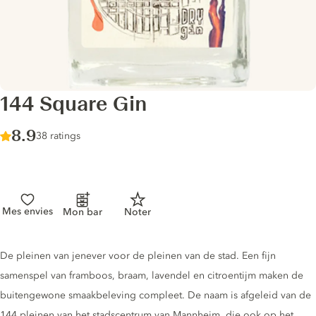
144 Square Gin
Score :
8.9
/ 10
38 ratings
Mes envies
Mon bar
Noter
Gin description
De pleinen van jenever voor de pleinen van de stad. Een fijn
samenspel van framboos, braam, lavendel en citroentijm maken de
buitengewone smaakbeleving compleet. De naam is afgeleid van de
144 pleinen van het stadscentrum van Mannheim, die ook op het