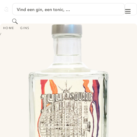
GA NAAR HOOFDINHOUD
Vind een gin, een tonic, …
Me
GINVENTORY
Zoeken
144 SQUARE GIN
HOME
GINS