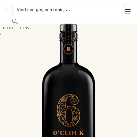
GA NAAR HOOFDINHOUD
Vind een gin, een tonic, …
Me
GINVENTORY
Zoeken
6 O'CLOCK GIN - BRUNEL EDITION
HOME
GINS