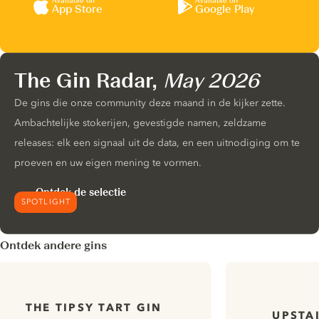
Available on
Available on
App Store
Google Play
The Gin Radar,
May 2026
De gins die onze community deze maand in de kijker zette.
Ambachtelijke stokerijen, gevestigde namen, zeldzame
releases: elk een signaal uit de data, en een uitnodiging om te
proeven en uw eigen mening te vormen.
Ontdek de selectie
SPOTLIGHT
Ontdek andere gins
THE TIPSY TART GIN
UPSTA