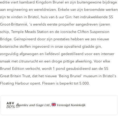
editie viert Isambard Kingdom Brunel en zijn buitengewone bijdrage
aan engineering en wereldreizen. Enkele van zijn beroemdste werken
zijn te vinden in Bristol, huis van 6 uur Gin: het indrukwekkende SS
Groot-Brittannië, 's werelds eerste propeller aangedreven ijzeren
schip, Temple Meads Station en de iconische Clifton Suspension
Bridge. Geïnspireerd door zijn prestaties hebben we zes nieuwe
botanische stoffen ingevoerd in onze opvallend gladde gin,
zorgvuldig afgewogen en liefdevol gedestilleerd voor een intenser
smaak met citrusvrucht en een droge pittige afwerking. Voor elke
Brunel Edition verkocht, wordt 1 pond gesubsidieerd aan de SS
Great Britain Trust, dat het nieuwe 'Being Brunel' museum in Bristol's
Floating Harbour opent. Flessen is beperkt tot 5.000.
ABV
Producer
Bramley and Gage Ltd.,
Verenigd Koninkrijk
50%