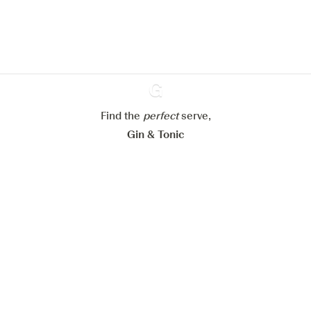
verbeteren.
Meer info in verband met
ons cookiebeleid
Mijn cookie-instellingen aanpassen
Alles weigeren
Alles aanvaarden
Find the
perfect
Ginventory
serve,
Gin & Tonic
News
Contact
Privacy Policy
Al onze Gins