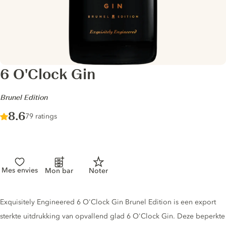
6 O'Clock Gin
-
Brunel Edition
Score :
8.6
/ 10
79 ratings
Mes envies
Mon bar
Noter
Gin description
Exquisitely Engineered 6 O'Clock Gin Brunel Edition is een export
sterkte uitdrukking van opvallend glad 6 O'Clock Gin. Deze beperkte