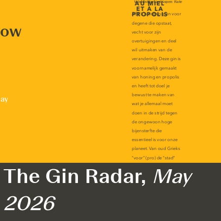
now
lay
The Gin Radar,
May
2026