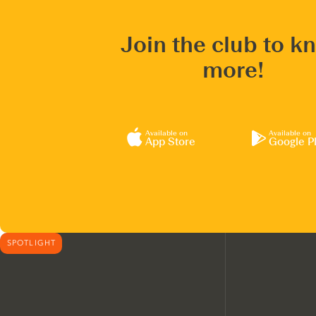
Join the club to k
more!
Available on
Available on
App Store
Google P
SPOTLIGHT