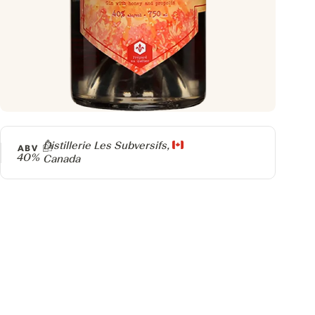
Producer
Distillerie Les Subversifs,
ABV
40%
Canada