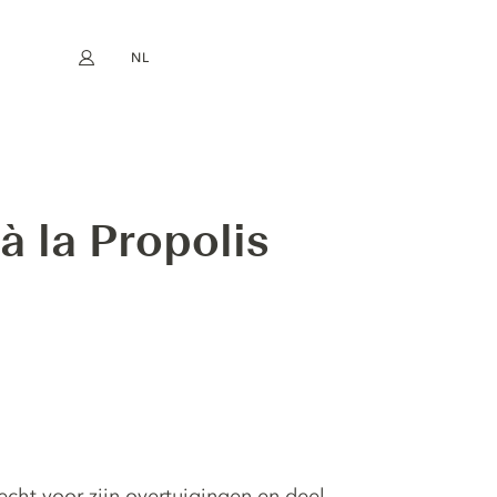
NL
Mijn account
book
Instagram
EN
FR
DE
ES
à la Propolis
cht voor zijn overtuigingen en deel