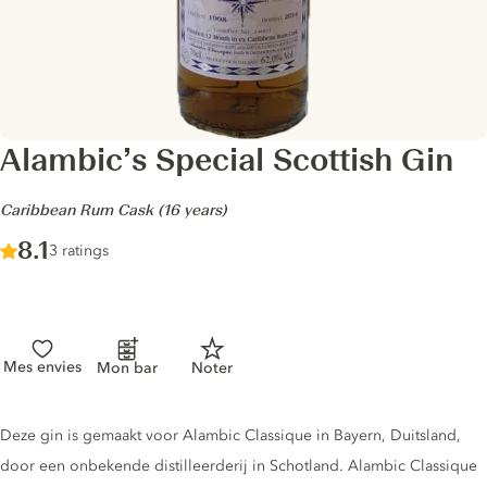
Alambic’s Special Scottish Gin
-
Caribbean Rum Cask (16 years)
Score :
8.1
/ 10
3 ratings
Mes envies
Mon bar
Noter
Gin description
Deze gin is gemaakt voor Alambic Classique in Bayern, Duitsland,
door een onbekende distilleerderij in Schotland. Alambic Classique