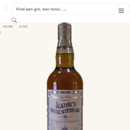
GA NAAR HOOFDINHOUD
Vind een gin, een tonic, …
Me
GINVENTORY
Zoeken
ALAMBIC’S SPECIAL SCOTTISH GIN - CARIBBEAN RUM CASK (16 YEARS)
HOME
GINS