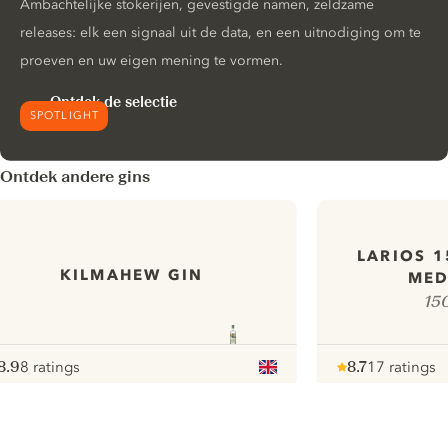
Ambachtelijke stokerijen, gevestigde namen, zeldzame
releases: elk een signaal uit de data, en een uitnodiging om te
proeven en uw eigen mening te vormen.
Ontdek de selectie
SPOTLIGHT
Ontdek andere gins
LARIOS 1
KILMAHEW GIN
MED
150
8.9
8 ratings
8.7
17 ratings
ote :
 10
pour
Note :
/ 10
pour
ui.nextImg