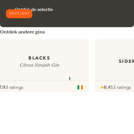
Ontdek de selectie
SPOTLIGHT
Ontdek andere gins
BLACKS
SIDE
Citrus Smash Gin
7.9
3 ratings
8.4
53 ratings
ote :
 10
pour
Note :
/ 10
pour
ui.nextImg