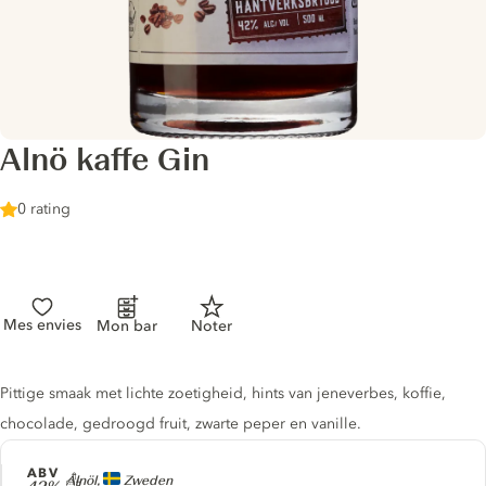
Alnö kaffe Gin
0 rating
Mes envies
Mon bar
Noter
Gin description
Pittige smaak met lichte zoetigheid, hints van jeneverbes, koffie,
chocolade, gedroogd fruit, zwarte peper en vanille.
ABV
Producer
Alnöl,
Zweden