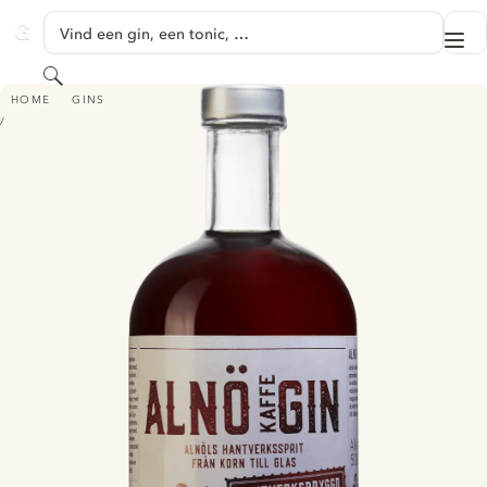
GA NAAR HOOFDINHOUD
Vind een gin, een tonic, …
Me
GINVENTORY
Zoeken
ALNÖ KAFFE GIN
HOME
GINS