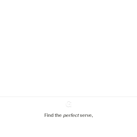
We zouden graag cookies gebruiken
om de ervaring op onze website te
verbeteren.
Meer info in verband met
ons cookiebeleid
Mijn cookie-instellingen aanpassen
Alles weigeren
Alles aanvaarden
Find the
perfect
Ginventory
serve,
Gin & Tonic