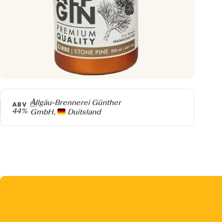
Producer
Allgäu-Brennerei Günther
ABV
44%
GmbH,
Duitsland