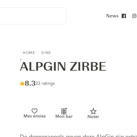
News
Face
ALPGIN ZIRBE
HOME
GINS
ALPGIN ZIRBE
Score :
8.3
/ 10
22 ratings
Mes envies
Mon bar
Noter
Gin description
De dennenappels geven deze AlpGin zijn extrav