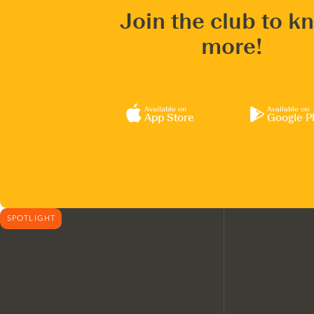
Join the club to k
more!
Available on
Available on
App Store
Google P
SPOTLIGHT