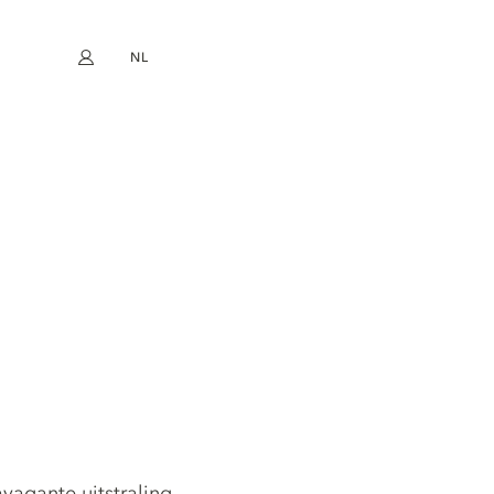
NL
Mijn account
book
Instagram
EN
FR
DE
ES
agante uitstraling.