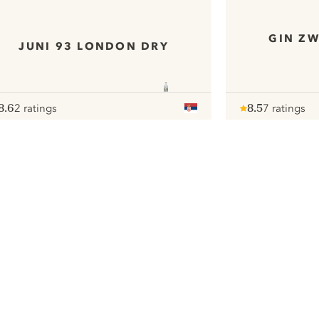
GIN ZW
JUNI 93 LONDON DRY
8.6
2 ratings
8.5
7 ratings
ote :
 10
pour
Note :
/ 10
pour
ui.nextImg