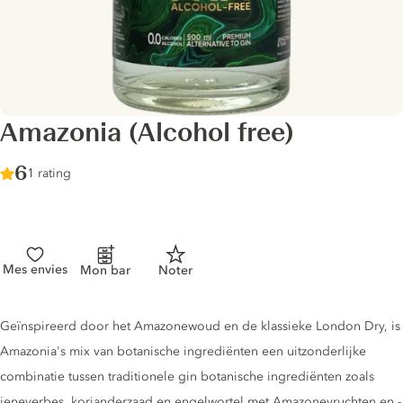
Amazonia (Alcohol free)
Score :
6
/ 10
1 rating
Mes envies
Mon bar
Noter
Gin description
Geïnspireerd door het Amazonewoud en de klassieke London Dry, is
Amazonia's mix van botanische ingrediënten een uitzonderlijke
combinatie tussen traditionele gin botanische ingrediënten zoals
jeneverbes, korianderzaad en engelwortel met Amazonevruchten en -