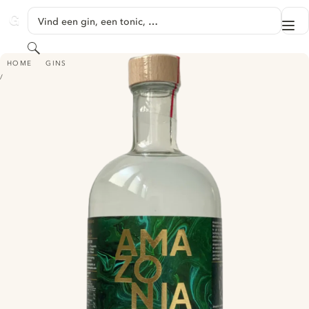
GA NAAR HOOFDINHOUD
Vind een gin, een tonic, …
Me
GINVENTORY
Zoeken
AMAZONIA (ALCOHOL FREE)
HOME
GINS