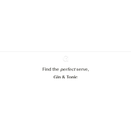
We zouden graag cookies gebruiken
om de ervaring op onze website te
verbeteren.
Meer info in verband met
ons cookiebeleid
Mijn cookie-instellingen aanpassen
Alles weigeren
Alles aanvaarden
Find the
perfect
Ginventory
serve,
Gin & Tonic
News
Contact
Privacy Policy