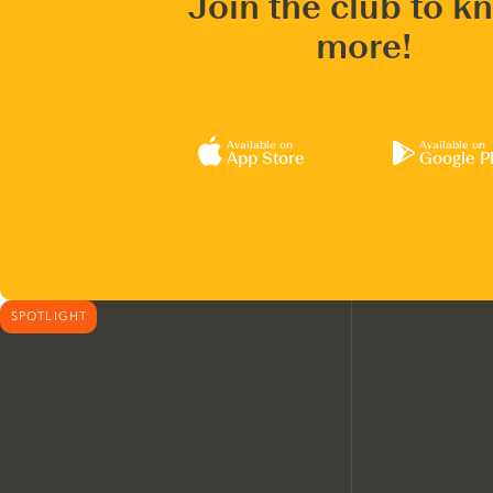
Join the club to k
more!
Available on
Available on
App Store
Google P
SPOTLIGHT