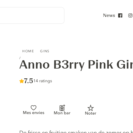
News
Face
ANNO B3RRY PINK GIN
HOME
GINS
Anno B3rry Pink Gi
Score :
7.5
/ 10
14 ratings
Mes envies
Mon bar
Noter
Gin description
De frisse en fruitige smaken van de zomer op