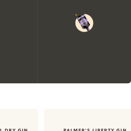
We zouden graag cookies
gebruiken om de ervaring op
onze website te verbeteren.
L DRY GIN
PALMER'S LIBERTY GIN