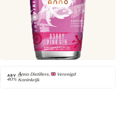
Producer
Anno Distillers,
Verenigd
ABV
40%
Koninkrijk