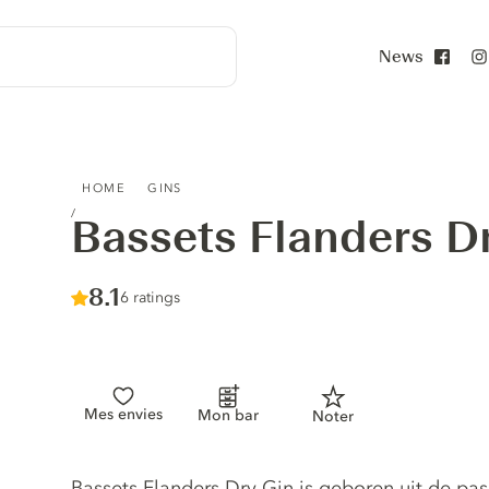
News
Face
BASSETS FLANDERS DRY GIN
HOME
GINS
Bassets Flanders D
Score :
8.1
/ 10
6 ratings
Mes envies
Mon bar
Noter
Gin description
Bassets Flanders Dry Gin is geboren uit de pa