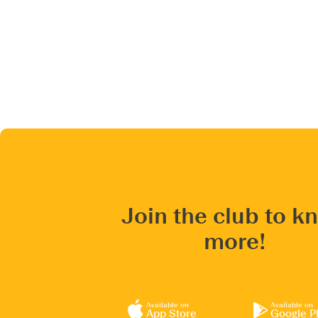
Join the club to k
more!
Available on
Available on
App Store
Google P