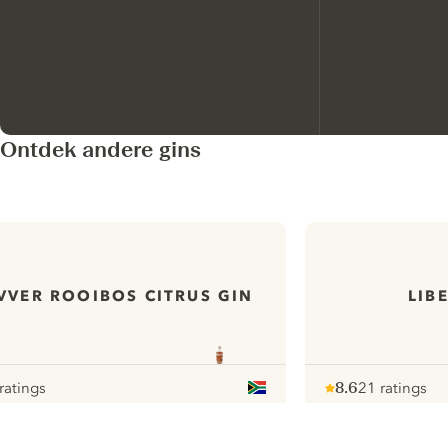
Ontdek andere gins
IVVER ROOIBOS CITRUS GIN
LIB
ratings
8.6
21 ratings
our
Note :
/ 10
pour
ui.nextImg