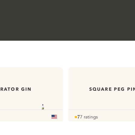
ERATOR GIN
SQUARE PEG PI
7
7 ratings
Note :
/ 10
pour