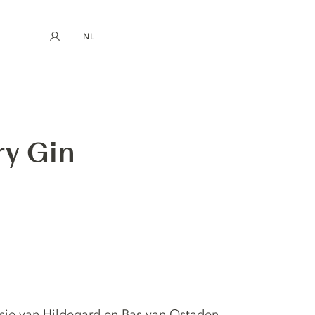
NL
Mijn account
book
Instagram
EN
FR
DE
ES
ry Gin
ssie van Hildegard en Bas van Ostaden