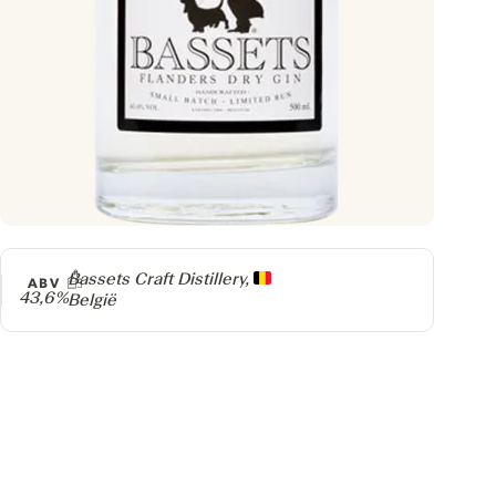
Producer
Bassets Craft Distillery,
ABV
43,6%
België