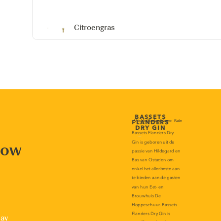
Citroengras
now
lay