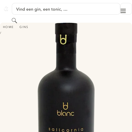
GA NAAR HOOFDINHOUD
Vind een gin, een tonic, …
Me
GINVENTORY
Zoeken
BLANC TIDES OCEAN GIN SALICORNIA
HOME
GINS