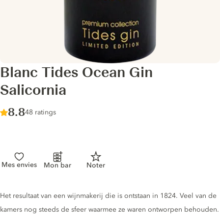
Blanc Tides Ocean Gin
Salicornia
Score :
8.8
/ 10
48 ratings
Mes envies
Mon bar
Noter
Gin description
Het resultaat van een wijnmakerij die is ontstaan ​​in 1824. Veel van de
kamers nog steeds de sfeer waarmee ze waren ontworpen behouden.