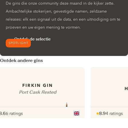
De gins die onze community deze maand in de kijker zette.
Ambachtelijke stokerijen, gevestigde namen, zeldzame
releases: elk een signaal uit de data, en een uitnodiging om te
proeven en uw eigen mening te vormen.
Ontdek de selectie
SPOTLIGHT
Ontdek andere gins
FIRKIN GIN
Port Cask Rested
8.6
6 ratings
8.9
4 ratings
ote :
 10
pour
Note :
/ 10
pour
ui.nextImg