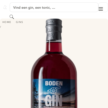
GA NAAR HOOFDINHOUD
Vind een gin, een tonic, …
Me
GINVENTORY
Zoeken
BODEN GIN BLACK CURRANT
HOME
GINS