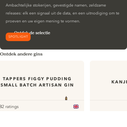
Ambachtelijke stokerijen, gevestigde namen, zeldzame
releases: elk een signaal uit de data, en een uitnodiging om te
proeven en uw eigen mening te vormen.
Ontdek de selectie
SPOTLIGHT
Ontdek andere gins
TAPPERS FIGGY PUDDING
KANJ
SMALL BATCH ARTISAN GIN
8
2 ratings
ote :
 10
pour
ui.nextImg