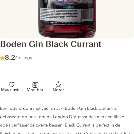
Boden Gin Black Currant
Score :
8.2
/ 10
6 ratings
Mes envies
Mon bar
Noter
Gin description
Een rode droom met veel smaak. Boden Gin Black Currant is
gebaseerd op onze goede London Dry, maar dan met een flinke
dosis verfrissende zwarte bessen. Black Currant is perfect in de
thuisbar en is gemaakt om het beste van Gin Sour eruit te schudden.