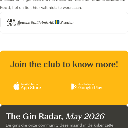
Rood, lief en lief, hier valt niets te weerstaan.
ABV
Producer
Bodens Spritfabrik AB,
Zweden
38%
Join the club to know more!
Available on
Available on
App Store
Google Play
The Gin Radar,
May 2026
De gins die onze community deze maand in de kijker zette.