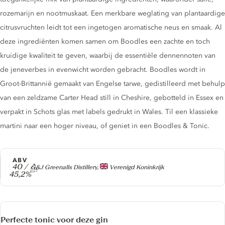
rozemarijn en nootmuskaat. Een merkbare weglating van plantaardige
citrusvruchten leidt tot een ingetogen aromatische neus en smaak. Al
deze ingrediënten komen samen om Boodles een zachte en toch
kruidige kwaliteit te geven, waarbij de essentiële dennennoten van
de jeneverbes in evenwicht worden gebracht. Boodles wordt in
Groot-Brittannië gemaakt van Engelse tarwe, gedistilleerd met behulp
van een zeldzame Carter Head still in Cheshire, gebotteld in Essex en
verpakt in Schots glas met labels gedrukt in Wales. Til een klassieke
martini naar een hoger niveau, of geniet in een Boodles & Tonic.
ABV
40 /
Producer
G&J Greenalls Distillery,
Verenigd Koninkrijk
45,2%
Perfecte tonic voor deze gin