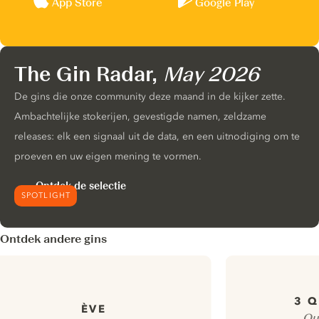
App Store
Google Play
The Gin Radar,
May 2026
De gins die onze community deze maand in de kijker zette.
Ambachtelijke stokerijen, gevestigde namen, zeldzame
releases: elk een signaal uit de data, en een uitnodiging om te
proeven en uw eigen mening te vormen.
Ontdek de selectie
SPOTLIGHT
Ontdek andere gins
3 Q
ÈVE
Qu