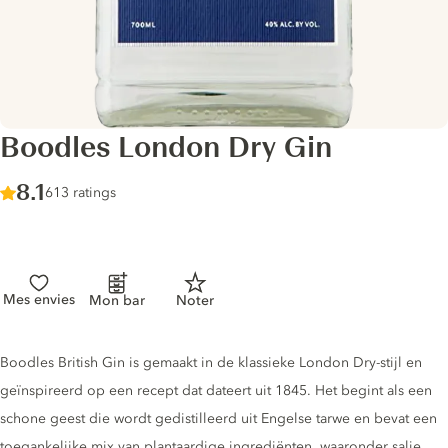
Boodles London Dry Gin
Score :
8.1
/ 10
613 ratings
Mes envies
Mon bar
Noter
Gin description
Boodles British Gin is gemaakt in de klassieke London Dry-stijl en
geïnspireerd op een recept dat dateert uit 1845. Het begint als een
schone geest die wordt gedistilleerd uit Engelse tarwe en bevat een
toegankelijke mix van plantaardige ingrediënten, waaronder salie,