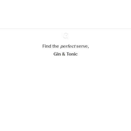
Meer info in verband met
ons cookiebeleid
Mijn cookie-instellingen aanpassen
Alles weigeren
Alles aanvaarden
Find the
perfect
Ginventory
serve,
Gin & Tonic
News
Contact
Privacy Policy
Al onze Gins
Cookies Settings