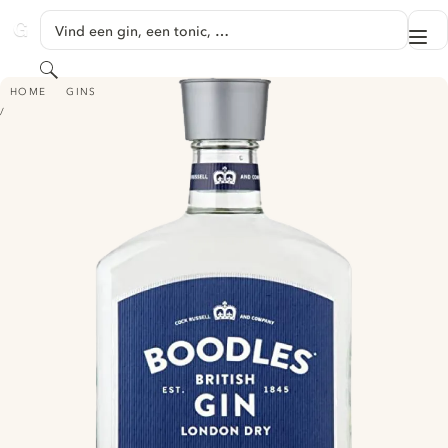
GA NAAR HOOFDINHOUD
Vind een gin, een tonic, …
Me
GINVENTORY
Zoeken
BOODLES LONDON DRY GIN
HOME
GINS