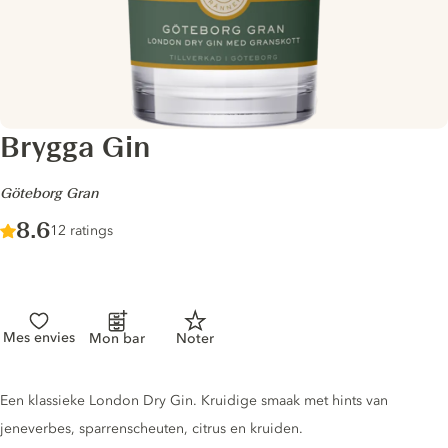
Brygga Gin
-
Göteborg Gran
Score :
8.6
/ 10
12 ratings
Mes envies
Mon bar
Noter
Gin description
Een klassieke London Dry Gin. Kruidige smaak met hints van
jeneverbes, sparrenscheuten, citrus en kruiden.