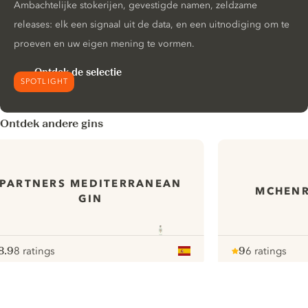
Ambachtelijke stokerijen, gevestigde namen, zeldzame
releases: elk een signaal uit de data, en een uitnodiging om te
proeven en uw eigen mening te vormen.
Ontdek de selectie
SPOTLIGHT
Ontdek andere gins
PARTNERS MEDITERRANEAN
MCHENR
GIN
8.9
8 ratings
9
6 ratings
ote :
 10
pour
Note :
/ 10
pour
ui.nextImg