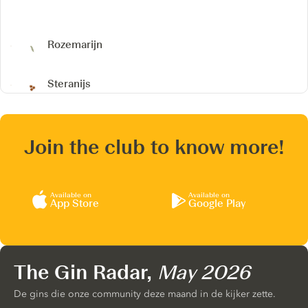
Rozemarijn
Steranijs
Join the club to know more!
Available on
Available on
App Store
Google Play
The Gin Radar,
May 2026
De gins die onze community deze maand in de kijker zette.