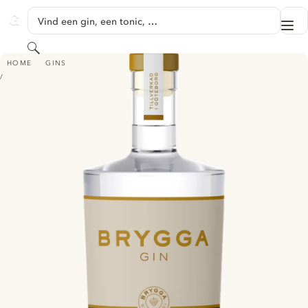
GA NAAR HOOFDINHOUD
Vind een gin, een tonic, …
Me
GINVENTORY
Zoeken
BRYGGA GIN - GÖTEBORG GRAN
HOME
GINS