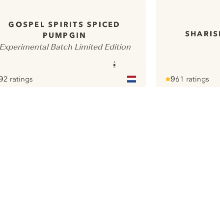
GOSPEL SPIRITS SPICED
SHARIS
PUMPGIN
Experimental Batch Limited Edition
9
2 ratings
9
61 ratings
ote :
 10
pour
Note :
/ 10
pour
ui.nextImg