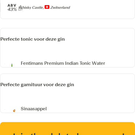
ABV
Producer
Whisky Castle,
Zwitserland
43%
Perfecte tonic voor deze gin
Fentimans Premium Indian Tonic Water
Perfecte garnituur voor deze gin
Sinaasappel