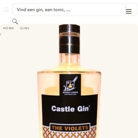
GA NAAR HOOFDINHOUD
Vind een gin, een tonic, …
Me
GINVENTORY
Zoeken
CASTLE GIN THE VIOLETS
HOME
GINS