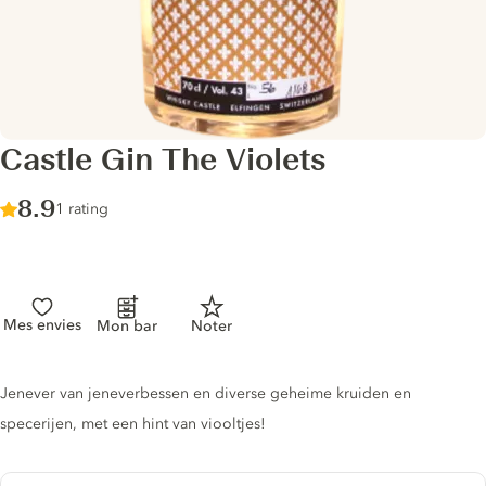
Castle Gin The Violets
Score :
8.9
/ 10
1 rating
Mes envies
Mon bar
Noter
Gin description
Jenever van jeneverbessen en diverse geheime kruiden en
specerijen, met een hint van viooltjes!