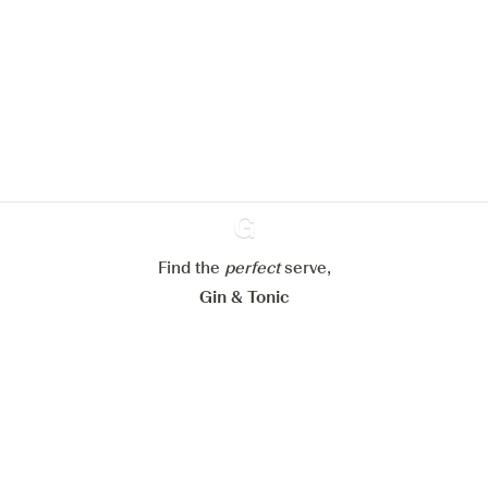
We zouden graag cookies gebruiken
om de ervaring op onze website te
verbeteren.
Meer info in verband met
ons cookiebeleid
Mijn cookie-instellingen aanpassen
Alles weigeren
Alles aanvaarden
Find the
perfect
Ginventory
serve,
Gin & Tonic
News
Contact
Privacy Policy