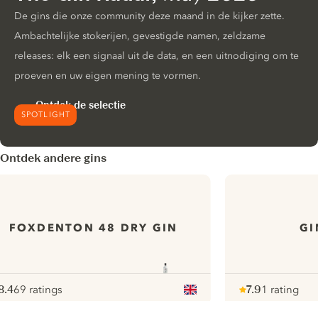
De gins die onze community deze maand in de kijker zette.
Ambachtelijke stokerijen, gevestigde namen, zeldzame
releases: elk een signaal uit de data, en een uitnodiging om te
proeven en uw eigen mening te vormen.
Ontdek de selectie
SPOTLIGHT
Ontdek andere gins
FOXDENTON 48 DRY GIN
GI
8.4
69 ratings
7.9
1 rating
ote :
 10
pour
Note :
/ 10
pour