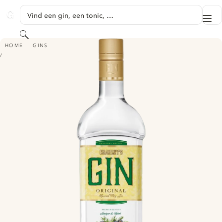
GA NAAR HOOFDINHOUD
Vind een gin, een tonic, …
Me
GINVENTORY
Zoeken
CHARLEY’S GIN
HOME
GINS