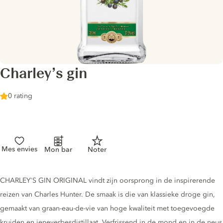
Charley’s gin
0 rating
Mes envies
Mon bar
Noter
Gin description
CHARLEY'S GIN ORIGINAL vindt zijn oorsprong in de inspirerende
reizen van Charles Hunter. De smaak is die van klassieke droge gin,
gemaakt van graan-eau-de-vie van hoge kwaliteit met toegevoegde
kruiden en jeneverbesdistillaat. Verfrissend in de mond en in de neus