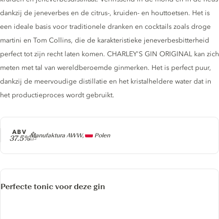
dankzij de jeneverbes en de citrus-, kruiden- en houttoetsen. Het is
een ideale basis voor traditionele dranken en cocktails zoals droge
martini en Tom Collins, die de karakteristieke jeneverbesbitterheid
perfect tot zijn recht laten komen. CHARLEY'S GIN ORIGINAL kan zich
meten met tal van wereldberoemde ginmerken. Het is perfect puur,
dankzij de meervoudige distillatie en het kristalheldere water dat in
het productieproces wordt gebruikt.
ABV
Producer
Manufaktura AWW,
Polen
37.5%
Perfecte tonic voor deze gin