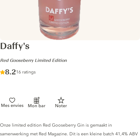
Daffy's
-
Red Gooseberry Limited Edition
Score :
8.2
/ 10
16 ratings
Mes envies
Mon bar
Noter
Gin description
Onze limited edition Red Gooseberry Gin is gemaakt in
samenwerking met Red Magazine. Dit is een kleine batch 41,4% ABV