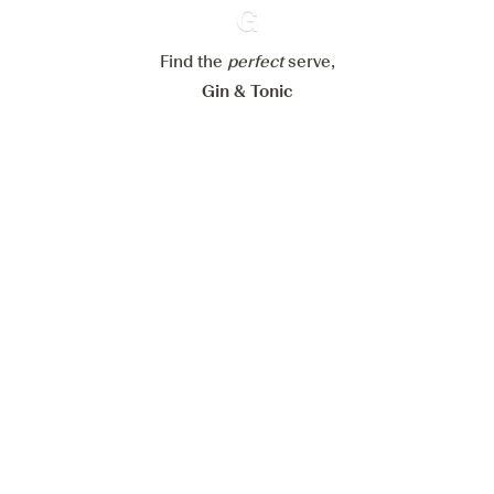
Alles weigeren
Alles aanvaarden
Find the
perfect
Ginventory
serve,
Gin & Tonic
News
Contact
Privacy Policy
Al onze Gins
Cookies Settings
Available on
Available on
App Store
Google Play