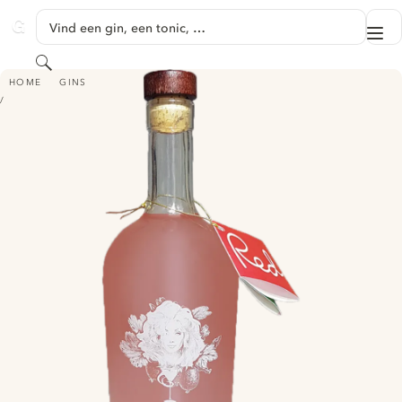
GA NAAR HOOFDINHOUD
Vind een gin, een tonic, …
Me
GINVENTORY
Zoeken
DAFFY'S - RED GOOSEBERRY LIMITED EDITION
HOME
GINS