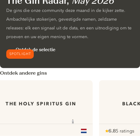
The Gin Radar,
May 2026
De gins die onze community deze maand in de kijker zette.
Ambachtelijke stokerijen, gevestigde namen, zeldzame
releases: elk een signaal uit de data, en een uitnodiging om te
proeven en uw eigen mening te vormen.
Ontdek de selectie
SPOTLIGHT
Ontdek andere gins
THE HOLY SPIRITUS GIN
BLACK
6.8
5 ratings
Note :
/ 10
pour