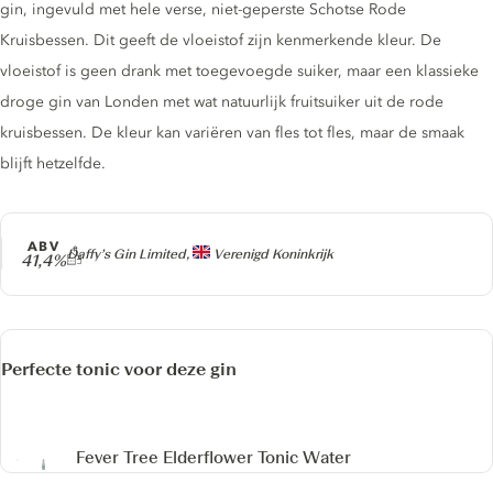
gin, ingevuld met hele verse, niet-geperste Schotse Rode
Kruisbessen. Dit geeft de vloeistof zijn kenmerkende kleur. De
vloeistof is geen drank met toegevoegde suiker, maar een klassieke
droge gin van Londen met wat natuurlijk fruitsuiker uit de rode
kruisbessen. De kleur kan variëren van fles tot fles, maar de smaak
blijft hetzelfde.
ABV
Producer
Daffy’s Gin Limited,
Verenigd Koninkrijk
41,4%
Perfecte tonic voor deze gin
Fever Tree Elderflower Tonic Water