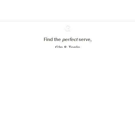
Mijn cookie-instellingen aanpassen
Alles weigeren
Alles aanvaarden
Find the
perfect
Ginventory
serve,
Gin & Tonic
News
Contact
Privacy Policy
Al onze Gins
Cookies Settings