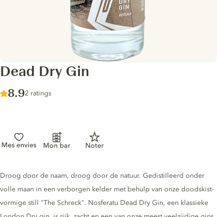
Dead Dry Gin
Score :
8.9
/ 10
2 ratings
Mes envies
Mon bar
Noter
Gin description
Droog door de naam, droog door de natuur. Gedistilleerd onder
volle maan in een verborgen kelder met behulp van onze doodskist-
vormige still "The Schreck". Nosferatu Dead Dry Gin, een klassieke
London Dry gin, is rijk, zacht en een van onze meest veelzijdige gins.