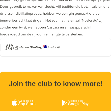
Door gebruik te maken van slechts vijf traditionele botanicals en ons
driefasen distillatieproces, hebben we een gin gemaakt die de
jeneverbes echt laat zingen. Het zou niet helemaal 'Nosferatu' zijn
zonder een twist; we hebben Cascara en sinaasappelschil
toegevoegd om de rijkdom en lengte te versterken.
ABV
Producer
Nosferatu Distillery,
Australië
37.5%
Join the club to know more!
Available on
Available on
App Store
Google Play