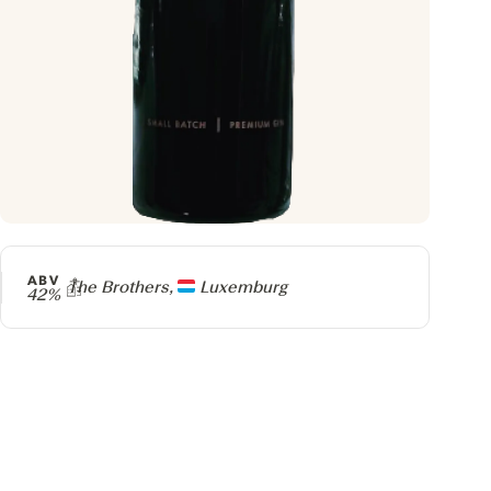
ABV
Producer
The Brothers,
Luxemburg
42%