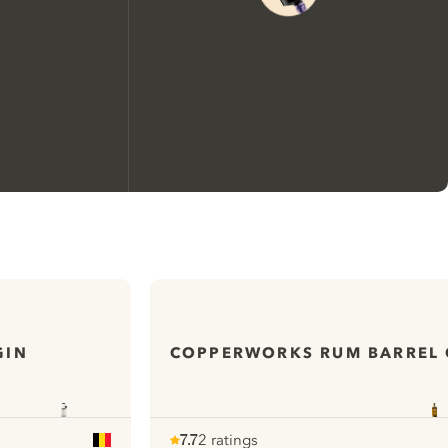
We zouden graag cookies
gebruiken om de ervaring op
onze website te verbeteren.
GIN
COPPERWORKS RUM BARREL 
Meer info in verband met
ons cookiebeleid
Mijn cookie-instellingen aanpassen
7.7
2 ratings