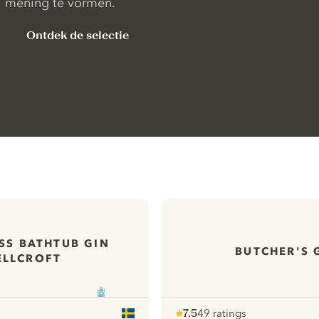
mening te vormen.
Ontdek de selectie
SS BATHTUB GIN
BUTCHER'S 
ELLCROFT
7.5
49 ratings