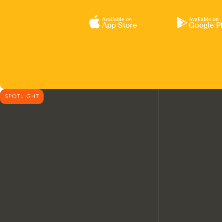
Available on
Available on
App Store
Google P
SPOTLIGHT