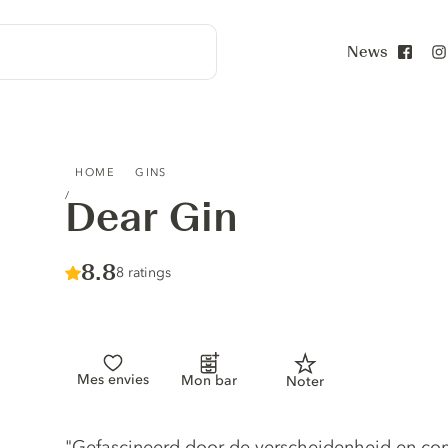
News
Face
DEAR GIN
HOME
GINS
Dear Gin
Score :
8.8
/ 10
8 ratings
Mes envies
Mon bar
Noter
Gin description
"Gefascineerd door de verscheidenheid en com