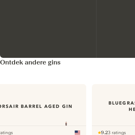
Ontdek andere gins
BLUEGRA
ORSAIR BARREL AGED GIN
H
ratings
9.2
3 ratings