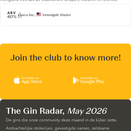
ABV
Producer
Luxco Inc.,
Verenigde Staten
40%
Join the club to know more!
Available on
Available on
App Store
Google Play
The Gin Radar,
May 2026
De gins die onze community deze maand in de kijker zette.
Ambachtelijke stokerijen, gevestigde namen, zeldzame