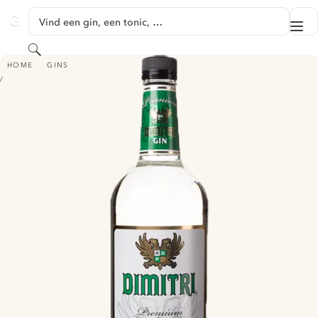
GA NAAR HOOFDINHOUD
Vind een gin, een tonic, …
Me
GINVENTORY
Zoeken
DIMITRI GIN
HOME
GINS