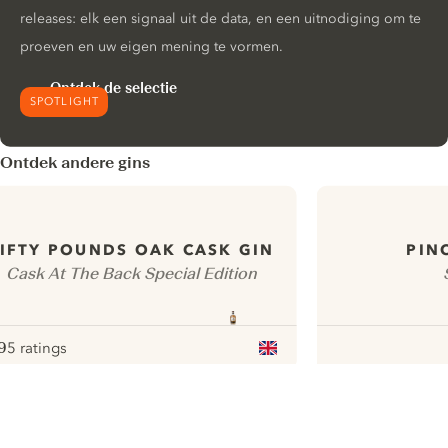
releases: elk een signaal uit de data, en een uitnodiging om te
proeven en uw eigen mening te vormen.
Ontdek de selectie
SPOTLIGHT
Ontdek andere gins
IFTY POUNDS OAK CASK GIN
PIN
Cask At The Back Special Edition
9
5 ratings
ote :
 10
pour
ui.nextImg