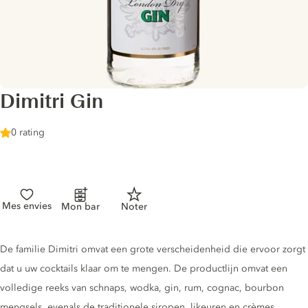
Dimitri Gin
0 rating
Mes envies
Mon bar
Noter
Gin description
De familie Dimitri omvat een grote verscheidenheid die ervoor zorgt
dat u uw cocktails klaar om te mengen. De productlijn omvat een
volledige reeks van schnaps, wodka, gin, rum, cognac, bourbon
mengsels, evenals de traditionele siropen, likeuren en crèmes.