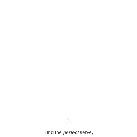
We zouden graag cookies gebruiken
om de ervaring op onze website te
verbeteren.
Meer info in verband met
ons cookiebeleid
Mijn cookie-instellingen aanpassen
Alles weigeren
Alles aanvaarden
Find the
perfect
Ginventory
serve,