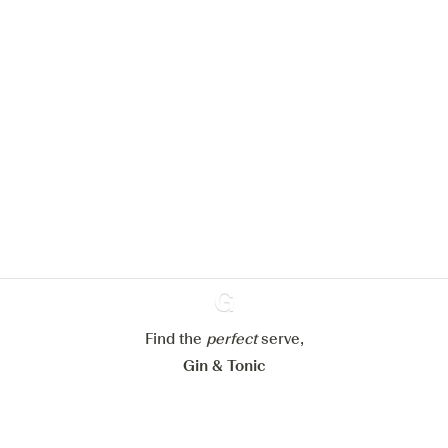
We zouden graag cookies gebruiken
om de ervaring op onze website te
verbeteren.
Meer info in verband met
ons cookiebeleid
Mijn cookie-instellingen aanpassen
Alles weigeren
Alles aanvaarden
Find the
perfect
Ginventory
serve,
Gin & Tonic
News