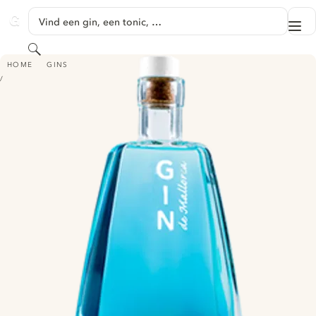
GA NAAR HOOFDINHOUD
Vind een gin, een tonic, …
Me
GINVENTORY
Zoeken
DOS PERELLONS GIN DE MALLORCA AZUL
HOME
GINS