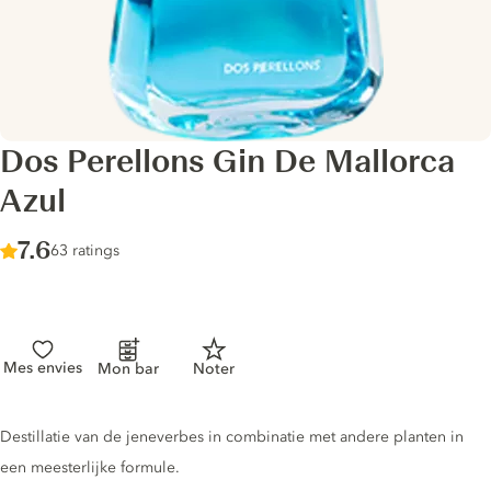
Dos Perellons Gin De Mallorca
Azul
Score :
7.6
/ 10
63 ratings
Mes envies
Mon bar
Noter
Gin description
Destillatie van de jeneverbes in combinatie met andere planten in
een meesterlijke formule.