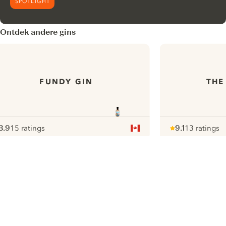
SPOTLIGHT
Ontdek andere gins
FUNDY GIN
THE
8.9
15 ratings
9.1
13 ratings
ote :
 10
pour
Note :
/ 10
pour
ui.nextImg