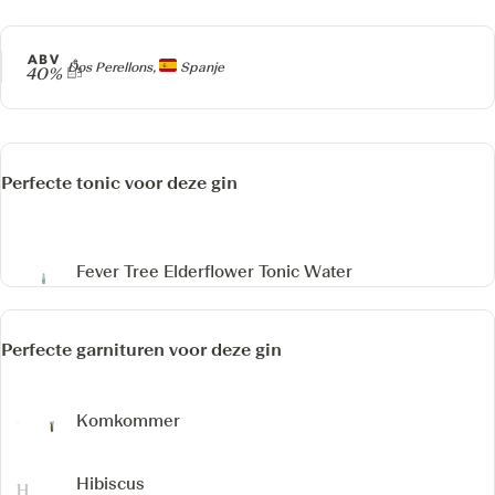
ABV
Producer
Dos Perellons,
Spanje
40%
Perfecte tonic voor deze gin
Fever Tree Elderflower Tonic Water
Perfecte garnituren voor deze gin
Komkommer
Hibiscus