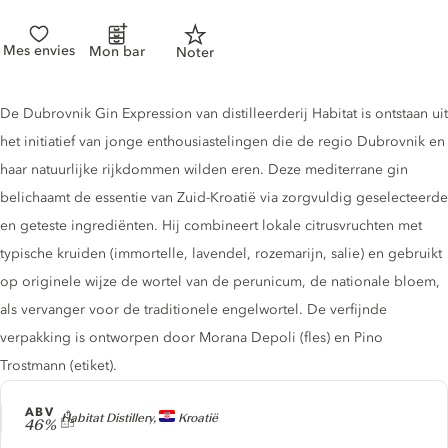
Mes envies
Mon bar
Noter
Gin description
De Dubrovnik Gin Expression van distilleerderij Habitat is ontstaan uit
het initiatief van jonge enthousiastelingen die de regio Dubrovnik en
haar natuurlijke rijkdommen wilden eren. Deze mediterrane gin
belichaamt de essentie van Zuid-Kroatië via zorgvuldig geselecteerde
en geteste ingrediënten. Hij combineert lokale citrusvruchten met
typische kruiden (immortelle, lavendel, rozemarijn, salie) en gebruikt
op originele wijze de wortel van de perunicum, de nationale bloem,
als vervanger voor de traditionele engelwortel. De verfijnde
verpakking is ontworpen door Morana Depoli (fles) en Pino
Trostmann (etiket).
ABV
Producer
Habitat Distillery,
Kroatië
46%