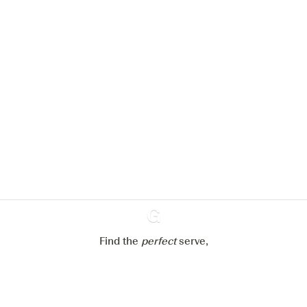
We zouden graag cookies gebruiken
om de ervaring op onze website te
verbeteren.
Meer info in verband met
ons cookiebeleid
Mijn cookie-instellingen aanpassen
Alles weigeren
Alles aanvaarden
Find the
perfect
Ginventory
serve,
Gin & Tonic
News