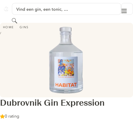
GA NAAR HOOFDINHOUD
Vind een gin, een tonic, …
Me
GINVENTORY
Zoeken
DUBROVNIK GIN EXPRESSION
HOME
GINS
Dubrovnik Gin Expression
0 rating