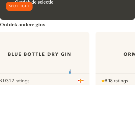
Ontdek de selectie
SPOTLIGHT
Ontdek andere gins
BLUE BOTTLE DRY GIN
ORM
8.9
312 ratings
8.1
8 ratings
ote :
 10
pour
Note :
/ 10
pour
ui.nextImg