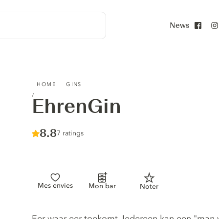
News
Face
EHRENGIN
HOME
GINS
EhrenGin
Score :
8.8
/ 10
7 ratings
Mes envies
Mon bar
Noter
Gin description
Eer waar eer toekomt. Iedereen kan een "man va