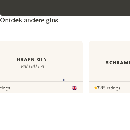
Ontdek andere gins
HRAFN GIN
SCHRAM
VALHALLA
atings
7.8
5 ratings
r
Note :
/ 10
pour
ui.nextImg
N
Find the
perfect
serve,