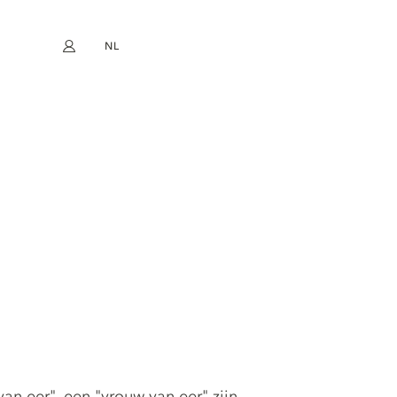
NL
Mijn account
book
Instagram
EN
FR
DE
ES
n eer", een "vrouw van eer" zijn.