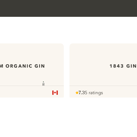
M ORGANIC GIN
1843 GI
7.3
5 ratings
Note :
/ 10
pour
ews
Al onze Gins