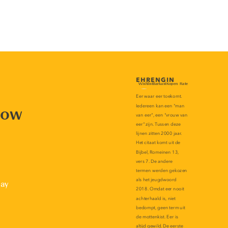
now
lay