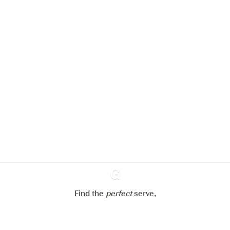
We zouden graag cookies gebruiken
om de ervaring op onze website te
verbeteren.
Meer info in verband met
ons cookiebeleid
Mijn cookie-instellingen aanpassen
Alles weigeren
Alles aanvaarden
Find the
perfect
Ginventory
serve,
Gin & Tonic