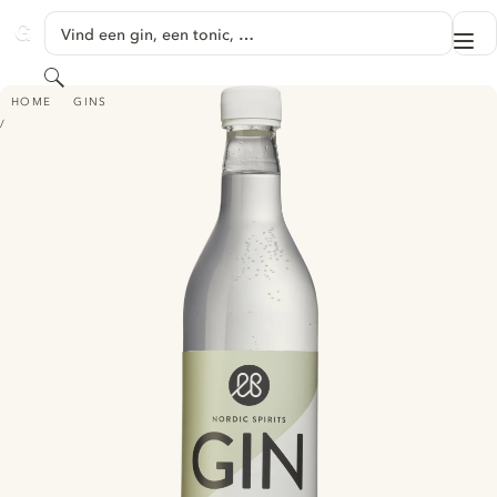
GA NAAR HOOFDINHOUD
Vind een gin, een tonic, …
Me
GINVENTORY
Zoeken
EKOBRYGGERIET GIN EKOLOGISK
HOME
GINS