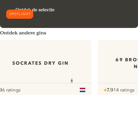
Ontdek de selectie
SPOTLIGHT
Ontdek andere gins
69 BRO
SOCRATES DRY GIN
N
9
6 ratings
7.9
14 ratings
ote :
 10
pour
Note :
/ 10
pour
ui.nextImg