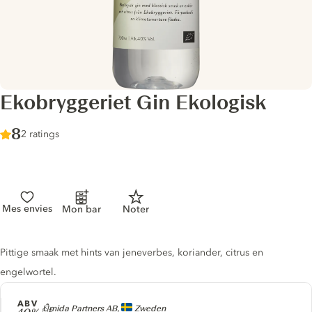
Ekobryggeriet Gin Ekologisk
Score :
8
/ 10
2 ratings
Mes envies
Mon bar
Noter
Gin description
Pittige smaak met hints van jeneverbes, koriander, citrus en
engelwortel.
ABV
Producer
Umida Partners AB,
Zweden