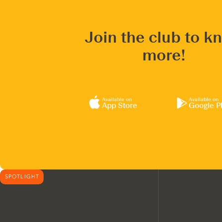
Join the club to k
more!
Available on
Available on
App Store
Google P
SPOTLIGHT