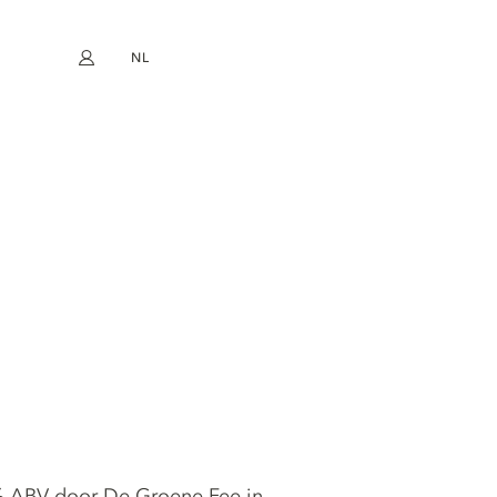
NL
Mijn account
book
Instagram
EN
FR
DE
ES
% ABV door De Groene Fee in