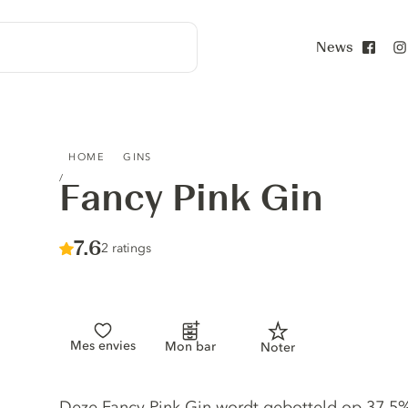
News
Face
FANCY PINK GIN
HOME
GINS
Fancy Pink Gin
Score :
7.6
/ 10
2 ratings
Mes envies
Mon bar
Noter
Gin description
Deze Fancy Pink Gin wordt gebotteld op 37,5