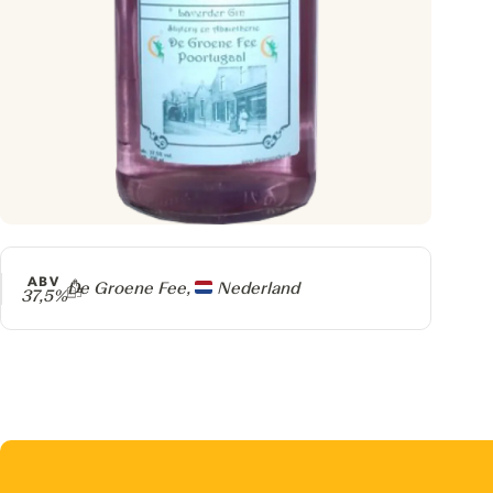
ABV
Producer
De Groene Fee,
Nederland
37,5%