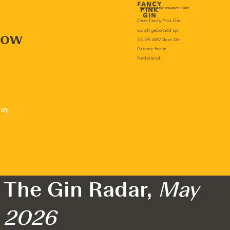
now
lay
The Gin Radar,
May
2026