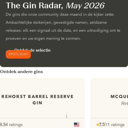
The Gin Radar,
May 2026
De gins die onze community deze maand in de kijker zette.
Ambachtelijke stokerijen, gevestigde namen, zeldzame
releases: elk een signaal uit de data, en een uitnodiging om te
proeven en uw eigen mening te vormen.
Ontdek de selectie
SPOTLIGHT
Ontdek andere gins
REHORST BARREL RESERVE
MCQUE
GIN
Ret
8.3
4 ratings
7.5
11 ratings