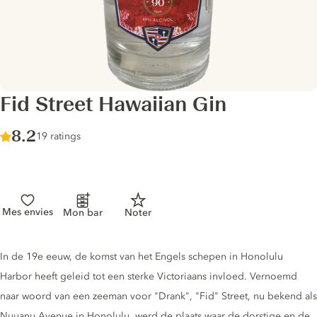
Fid Street Hawaiian Gin
Score :
8.2
/ 10
19 ratings
Mes envies
Mon bar
Noter
Gin description
In de 19e eeuw, de komst van het Engels schepen in Honolulu
Harbor heeft geleid tot een sterke Victoriaans invloed. Vernoemd
naar woord van een zeeman voor "Drank", "Fid" Street, nu bekend als
Nuuanu Avenue in Honolulu, werd de plaats waar de dorstige en de