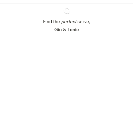
Mijn cookie-instellingen aanpassen
Alles weigeren
Alles aanvaarden
Find the
perfect
Ginventory
serve,
Gin & Tonic
News
Contact
Privacy Policy
Al onze Gins
Cookies Settings
Available on
Available on
App Store
Google Play