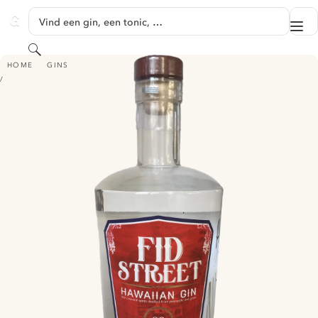
GA NAAR HOOFDINHOUD
Vind een gin, een tonic, …
Me
GINVENTORY
Zoeken
FID STREET HAWAIIAN GIN
HOME
GINS