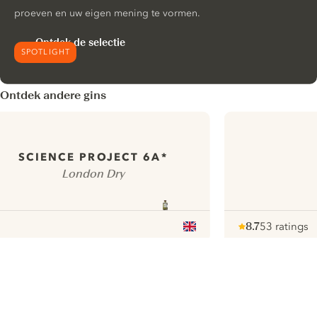
proeven en uw eigen mening te vormen.
Ontdek de selectie
SPOTLIGHT
Ontdek andere gins
SCIENCE PROJECT 6A*
London Dry
8.7
53 ratings
Note :
/ 10
pour
ui.nextImg