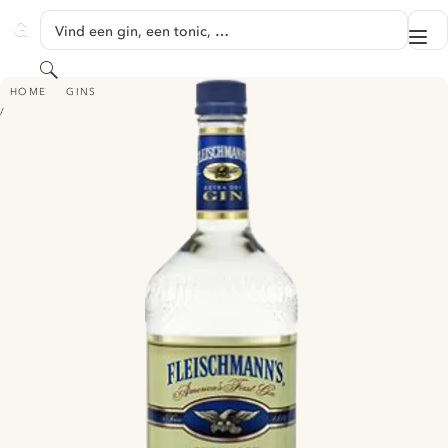
GA NAAR HOOFDINHOUD
Vind een gin, een tonic, …
Me
GINVENTORY
Zoeken
FLEISCHMANN'S EXTRA DRY
HOME
GINS