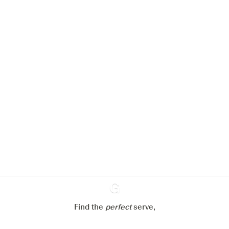
We zouden graag cookies gebruiken
om de ervaring op onze website te
verbeteren.
Meer info in verband met
ons cookiebeleid
Mijn cookie-instellingen aanpassen
Alles weigeren
Alles aanvaarden
Find the
perfect
Ginventory
serve,
Gin & Tonic