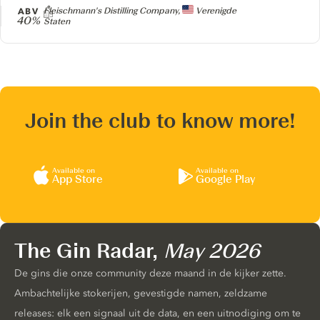
Producer
ABV
Fleischmann's Distilling Company,
Verenigde
40%
Staten
Join the club to know more!
Available on
Available on
App Store
Google Play
The Gin Radar,
May 2026
De gins die onze community deze maand in de kijker zette.
Ambachtelijke stokerijen, gevestigde namen, zeldzame
releases: elk een signaal uit de data, en een uitnodiging om te