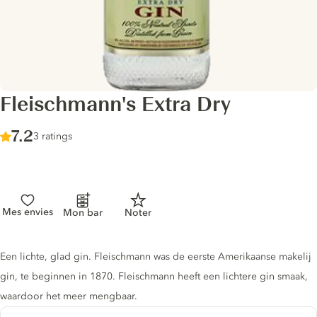
Fleischmann's Extra Dry
Score :
7.2
/ 10
3 ratings
Mes envies
Mon bar
Noter
Gin description
Een lichte, glad gin. Fleischmann was de eerste Amerikaanse makelij
gin, te beginnen in 1870. Fleischmann heeft een lichtere gin smaak,
waardoor het meer mengbaar.