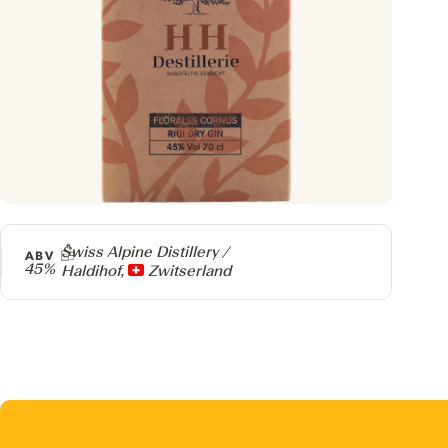
Producer
Swiss Alpine Distillery /
ABV
45%
Haldihof,
Zwitserland