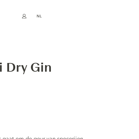
NL
Mijn account
book
Instagram
EN
FR
DE
ES
i Dry Gin
 gaat om de geur van specerijen,