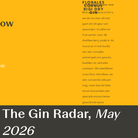
now
lay
The Gin Radar,
May
2026