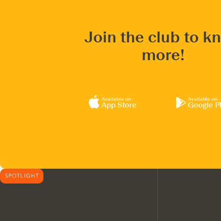
Join the club to k
more!
Available on
Available on
App Store
Google P
SPOTLIGHT