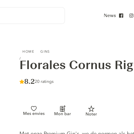
News
Face
FLORALES CORNUS RIGI DRY GIN
HOME
GINS
Florales Cornus Rig
Score :
8.2
/ 10
20 ratings
Mes envies
Mon bar
Noter
Gin description
Met onze Premium Gin's, we de normen als het