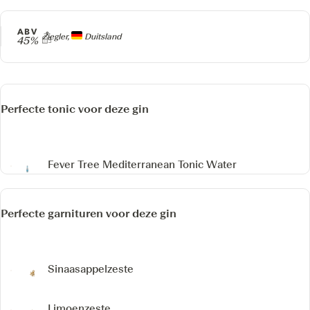
ABV
Producer
Ziegler,
Duitsland
45%
Perfecte tonic voor deze gin
Fever Tree Mediterranean Tonic Water
Perfecte garnituren voor deze gin
Sinaasappelzeste
Limoenzeste