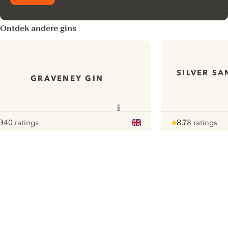
Ontdek andere gins
SILVER S
GRAVENEY GIN
9
40 ratings
8.7
8 ratings
ote :
 10
pour
Note :
/ 10
pour
ui.nextImg