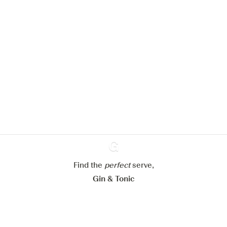
We zouden graag cookies gebruiken
om de ervaring op onze website te
verbeteren.
Meer info in verband met
ons cookiebeleid
Mijn cookie-instellingen aanpassen
Alles weigeren
Alles aanvaarden
Find the
perfect
Ginventory
serve,
Gin & Tonic
News