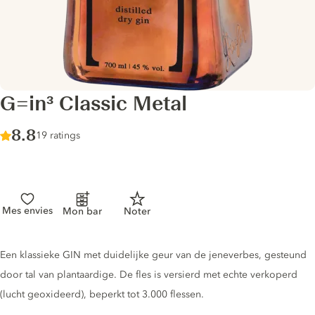
G=in³ Classic Metal
Score :
8.8
/ 10
19 ratings
Mes envies
Mon bar
Noter
Gin description
Een klassieke GIN met duidelijke geur van de jeneverbes, gesteund
door tal van plantaardige. De fles is versierd met echte verkoperd
(lucht geoxideerd), beperkt tot 3.000 flessen.