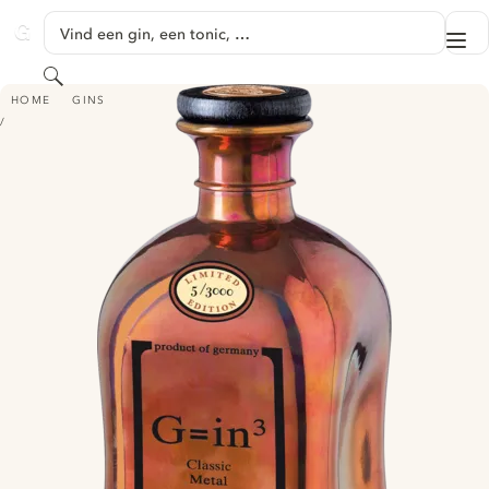
GA NAAR HOOFDINHOUD
Vind een gin, een tonic, …
Me
GINVENTORY
Zoeken
G=IN³ CLASSIC METAL
HOME
GINS