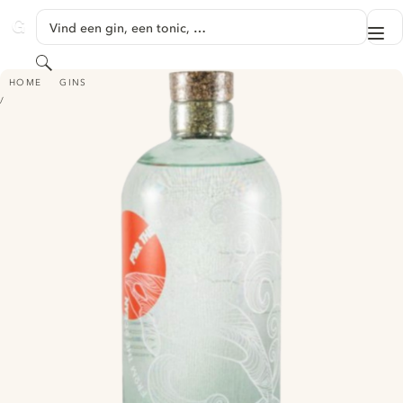
GA NAAR HOOFDINHOUD
Vind een gin, een tonic, …
Me
GINVENTORY
Zoeken
GHOSTS OF THE OCEAN - EBIZU JAPANESE
HOME
GINS