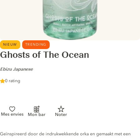
NIEUW
TRENDING
Ghosts of The Ocean
-
Ebizu Japanese
0 rating
Mes envies
Mon bar
Noter
Gin description
Geïnspireerd door de indrukwekkende orka en gemaakt met een