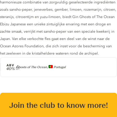
harmonieuze combinatie van zorgvuldig geselecteerde ingrediënten
zoals sansho-peper, jeneverbes, gember, limoen, rozemarijn, citroen,
steranijs, citroentijm en yuzu-limoen, biedt Gin Ghosts of The Ocean
Ebizu Japanese een unieke zintuiglijke ervaring met een droge en
zachte smaak, verrijkt met sansho-peper van een speciale kwekerij in
Japan. Van elke verkochte fles gaat een deel van de winst naar de
Ocean Azores Foundation, die zich inzet voor de bescherming van
het zeeleven in de kristalheldere wateren rond de archipel.
ABV
Producer
Ghosts of The Ocean,
Portugal
40%
Join the club to know more!