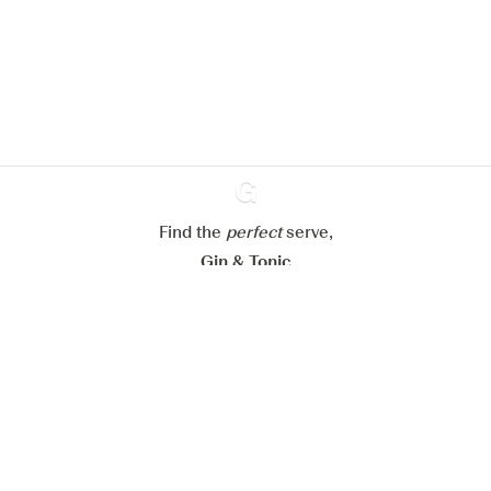
om de ervaring op onze website te
verbeteren.
Meer info in verband met
ons cookiebeleid
Mijn cookie-instellingen aanpassen
Alles weigeren
Alles aanvaarden
Find the
perfect
Ginventory
serve,
Gin & Tonic
News
Contact
Privacy Policy