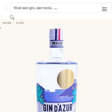
GA NAAR HOOFDINHOUD
Vind een gin, een tonic, …
Me
GINVENTORY
Zoeken
GIN D'AZUR
HOME
GINS