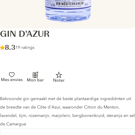
GIN D'AZUR
Score :
8.3
/ 10
19 ratings
Mes envies
Mon bar
Noter
Gin description
Bekroonde gin gemaakt met de beste plantaardige ingrediënten uit
de breedte van de Côte d'Azur, waaronder Citron du Menton,
lavendel, tijm, rozemarijn, marjolein, bergbonenkruid, steranijs en sel
de Camargue