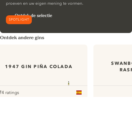
proeven en uw eigen mening te vormen.
Ontdek de selectie
SPOTLIGHT
Ontdek andere gins
SWANB
1947 GIN PIÑA COLADA
RAS
7
4 ratings
ote :
 10
pour
ui.nextImg