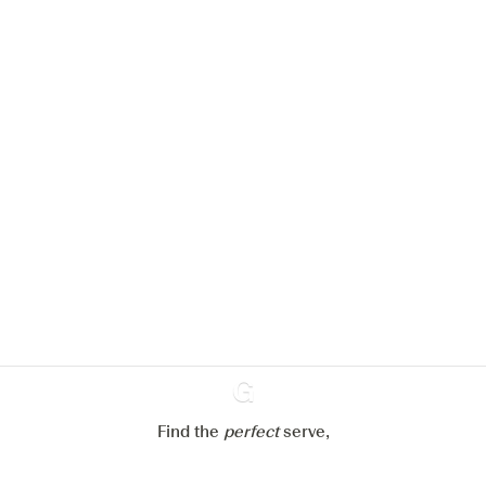
We zouden graag cookies gebruiken
om de ervaring op onze website te
verbeteren.
Meer info in verband met
ons cookiebeleid
Mijn cookie-instellingen aanpassen
Alles weigeren
Alles aanvaarden
Find the
perfect
Ginventory
serve,
Gin & Tonic