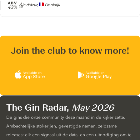
ABV
Producer
Gin d'Azur,
Frankrijk
43%
Join the club to know more!
Available on
Available on
App Store
Google Play
The Gin Radar,
May 2026
De gins die onze community deze maand in de kijker zette.
Ambachtelijke stokerijen, gevestigde namen, zeldzame
releases: elk een signaal uit de data, en een uitnodiging om te