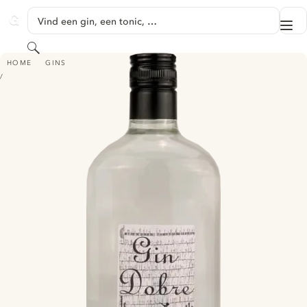
GA NAAR HOOFDINHOUD
Vind een gin, een tonic, …
Me
GINVENTORY
Zoeken
GIN DOBRE
HOME
GINS