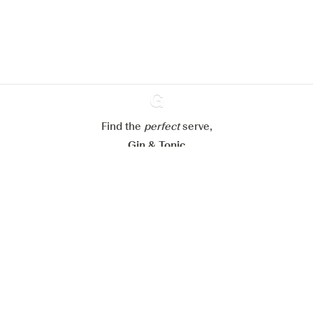
verbeteren.
Meer info in verband met
ons cookiebeleid
Mijn cookie-instellingen aanpassen
Alles weigeren
Alles aanvaarden
Find the
perfect
Ginventory
serve,
Gin & Tonic
News
Contact
Privacy Policy
Al onze Gins