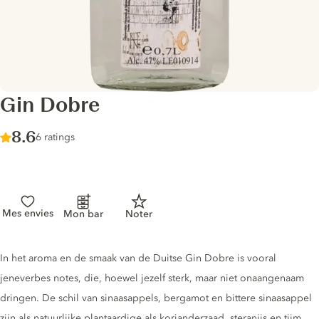
Gin Dobre
Score :
8.6
/ 10
6 ratings
Mes envies
Mon bar
Noter
Gin description
In het aroma en de smaak van de Duitse Gin Dobre is vooral
jeneverbes notes, die, hoewel jezelf sterk, maar niet onaangenaam
dringen. De schil van sinaasappels, bergamot en bittere sinaasappel
zijn als natuurlijke plantaardige als korianderzaad, steranijs en tijm.