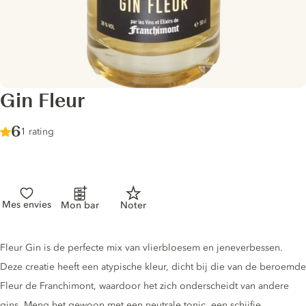
Gin Fleur
Score :
6
/ 10
1 rating
Mes envies
Mon bar
Noter
Gin description
Fleur Gin is de perfecte mix van vlierbloesem en jeneverbessen.
Deze creatie heeft een atypische kleur, dicht bij die van de beroemde
Fleur de Franchimont, waardoor het zich onderscheidt van andere
gins. Meng het gewoon met een neutrale tonic, een schijfje