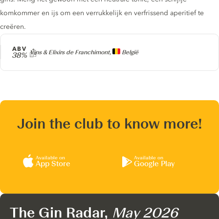
komkommer en ijs om een verrukkelijk en verfrissend aperitief te
creëren.
ABV
Producer
Vins & Elixirs de Franchimont,
België
38%
Join the club to know more!
Available on
Available on
App Store
Google Play
The Gin Radar,
May 2026