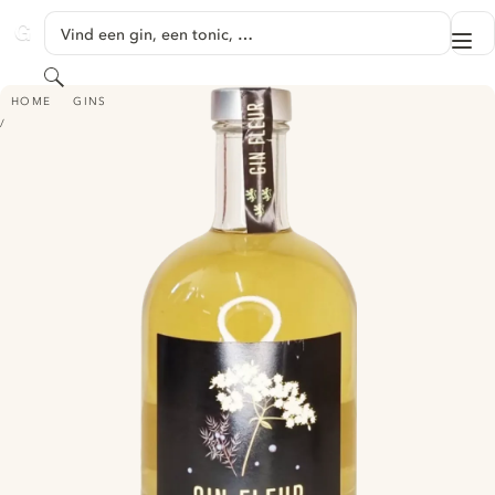
GA NAAR HOOFDINHOUD
Vind een gin, een tonic, …
Me
GINVENTORY
Zoeken
GIN FLEUR
HOME
GINS