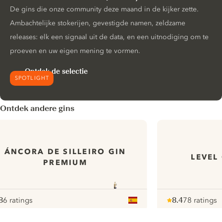
De gins die onze community deze maand in de kijker zette.
Ambachtelijke stokerijen, gevestigde namen, zeldzame
releases: elk een signaal uit de data, en een uitnodiging om te
proeven en uw eigen mening te vormen.
Ontdek de selectie
SPOTLIGHT
Ontdek andere gins
ÁNCORA DE SILLEIRO GIN
LEVEL
PREMIUM
8
6 ratings
8.4
78 ratings
ote :
 10
pour
Note :
/ 10
pour