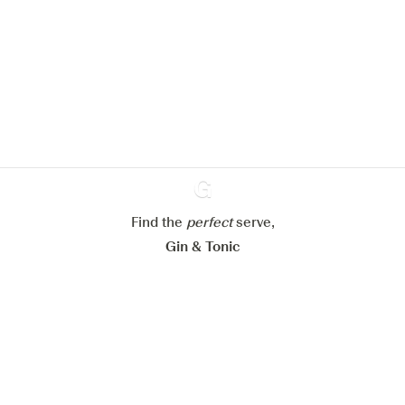
We zouden graag cookies gebruiken
om de ervaring op onze website te
verbeteren.
Meer info in verband met
ons cookiebeleid
Mijn cookie-instellingen aanpassen
Alles weigeren
Alles aanvaarden
Find the
perfect
Ginventory
serve,
Gin & Tonic
News
Contact
Privacy Policy