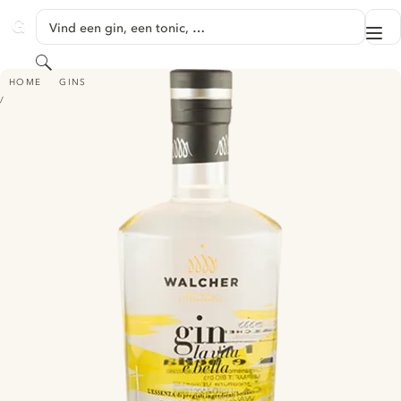
GA NAAR HOOFDINHOUD
Vind een gin, een tonic, …
Me
GINVENTORY
Zoeken
GIN LA VITA E' BELLA
HOME
GINS