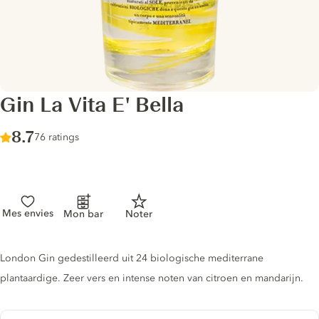
Gin La Vita E' Bella
Score :
8.7
/ 10
76 ratings
Mes envies
Mon bar
Noter
Gin description
London Gin gedestilleerd uit 24 biologische mediterrane
plantaardige. Zeer vers en intense noten van citroen en mandarijn.