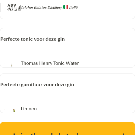
ABV
Producer
Walcher Estates Distillery,
Italië
40%
Perfecte tonic voor deze gin
Thomas Henry Tonic Water
Perfecte garnituur voor deze gin
Limoen