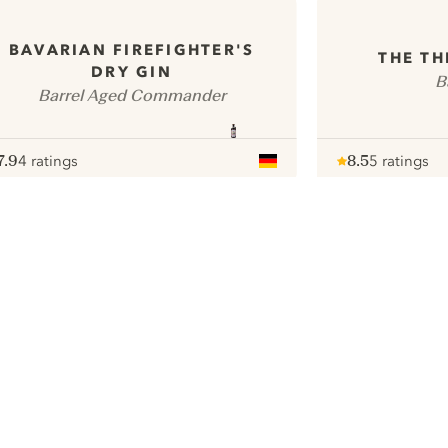
BAVARIAN FIREFIGHTER'S
THE TH
DRY GIN
B
Barrel Aged Commander
7.9
4 ratings
8.5
5 ratings
ote :
 10
pour
Note :
/ 10
pour
ui.nextImg