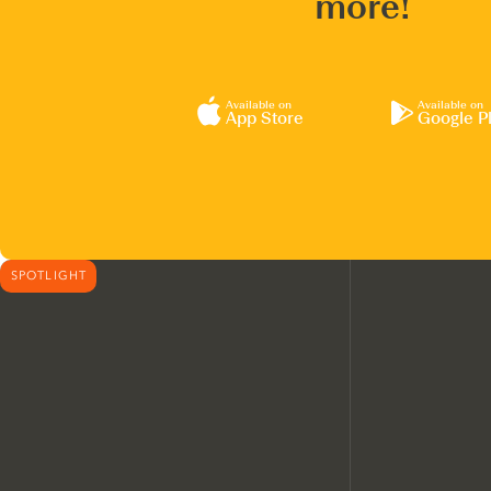
more!
Available on
Available on
App Store
Google P
SPOTLIGHT