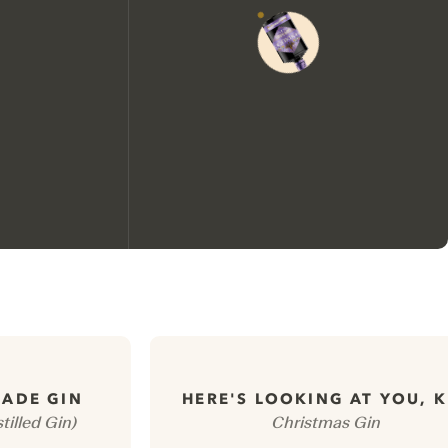
We zouden graag cookies
gebruiken om de ervaring op
onze website te verbeteren.
RADE GIN
HERE'S LOOKING AT YOU, K
tilled Gin)
Christmas Gin
Meer info in verband met
ons cookiebeleid