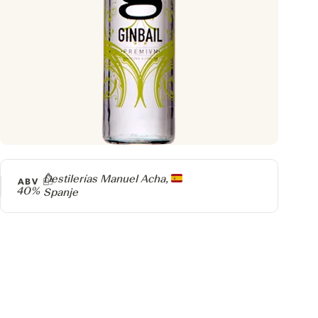
Producer
Destilerías Manuel Acha,
ABV
40%
Spanje