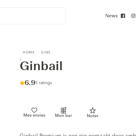
News
Face
GINBAIL
HOME
GINS
Ginbail
Score :
6.9
/ 10
5 ratings
Mes envies
Mon bar
Noter
Gin description
Ginbail Premium is een gin gemaakt door ambac