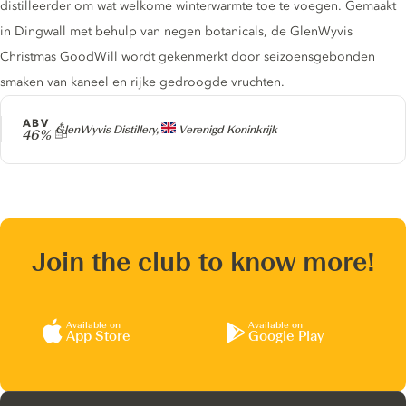
distilleerder om wat welkome winterwarmte toe te voegen. Gemaakt
in Dingwall met behulp van negen botanicals, de GlenWyvis
Christmas GoodWill wordt gekenmerkt door seizoensgebonden
smaken van kaneel en rijke gedroogde vruchten.
ABV
Producer
GlenWyvis Distillery,
Verenigd Koninkrijk
46%
Join the club to know more!
Available on
Available on
App Store
Google Play