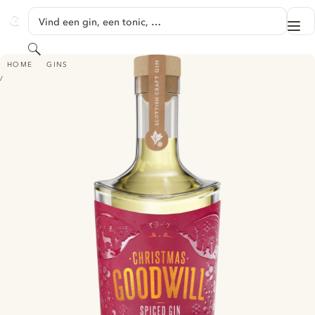
GA NAAR HOOFDINHOUD
Vind een gin, een tonic, …
Me
GINVENTORY
Zoeken
GLENWYVIS CHRISTMAS GOODWILL SPICED GIN
HOME
GINS