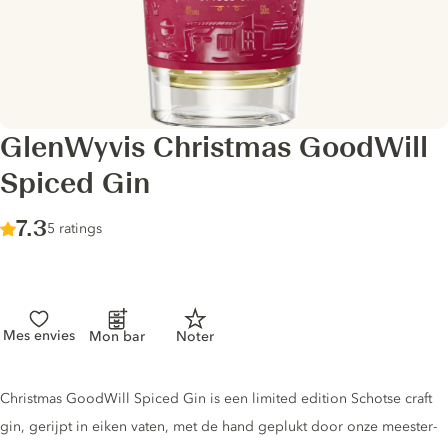
GlenWyvis Christmas GoodWill
Spiced Gin
Score :
7.3
/ 10
5 ratings
Mes envies
Mon bar
Noter
Gin description
Christmas GoodWill Spiced Gin is een limited edition Schotse craft
gin, gerijpt in eiken vaten, met de hand geplukt door onze meester-