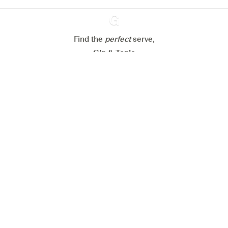
Alles weigeren
Alles aanvaarden
Find the
perfect
Ginventory
serve,
Gin & Tonic
News
Contact
Privacy Policy
Al onze Gins
Cookies Settings
Available on
Available on