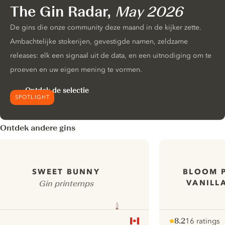
The Gin Radar,
May 2026
De gins die onze community deze maand in de kijker zette.
Ambachtelijke stokerijen, gevestigde namen, zeldzame
releases: elk een signaal uit de data, en een uitnodiging om te
proeven en uw eigen mening te vormen.
Ontdek de selectie
SPOTLIGHT
Ontdek andere gins
BLOOM P
SWEET BUNNY
VANILL
Gin printemps
8.2
16 ratings