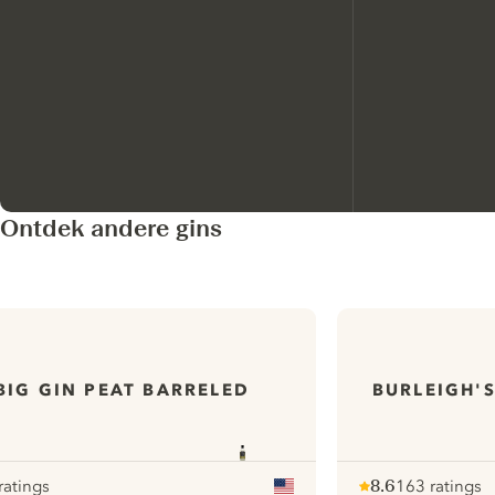
Ontdek andere gins
BIG GIN PEAT BARRELED
BURLEIGH'
ratings
8.6
163 ratings