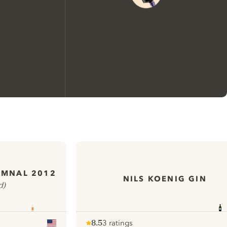
We zouden graag cookies
gebruiken om de ervaring op
onze website te verbeteren.
UMNAL 2012
NILS KOENIG GIN
d)
Meer info in verband met
ons cookiebeleid
Mijn cookie-instellingen aanpassen
8.5
3 ratings