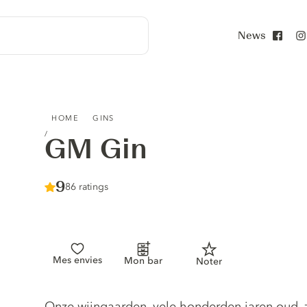
News
Face
GM GIN
HOME
GINS
GM Gin
Score :
9
/ 10
86 ratings
Mes envies
Mon bar
Noter
Gin description
Onze wijngaarden, vele honderden jaren oud,