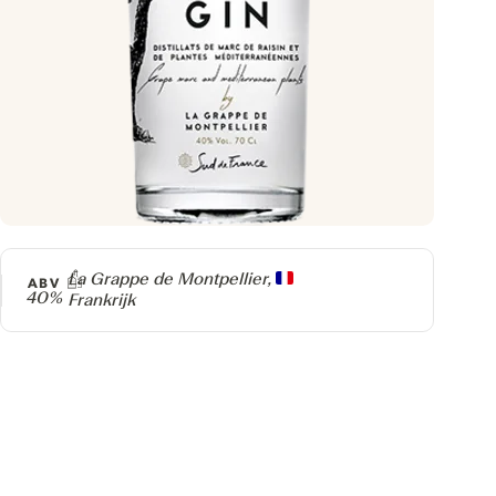
Producer
La Grappe de Montpellier,
ABV
40%
Frankrijk