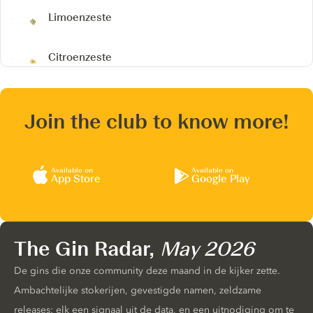
Limoenzeste
Citroenzeste
Join the club to know more!
Available on
Available on
App Store
Google Play
The Gin Radar,
May 2026
De gins die onze community deze maand in de kijker zette.
Ambachtelijke stokerijen, gevestigde namen, zeldzame
releases: elk een signaal uit de data, en een uitnodiging om te