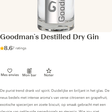
Goodman`s Destilled Dry Gin
Score :
8.6
/ 10
7 ratings
Mes envies
Mon bar
Noter
Gin description
De purist trend drank vol spirit. Duidelijke en briljant in het glas. De
neus bedels met intense aroma's van verse citroenen en grapefruit,
exotische specerijen en zoete biscuit, op smaak gebracht met een
vleugje van gekleurde peperkorrels en steranijs. Wie zou niet