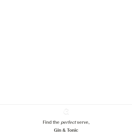
We zouden graag cookies gebruiken
om de ervaring op onze website te
verbeteren.
Meer info in verband met
ons cookiebeleid
Mijn cookie-instellingen aanpassen
Alles weigeren
Alles aanvaarden
Find the
perfect
Ginventory
serve,
Gin & Tonic