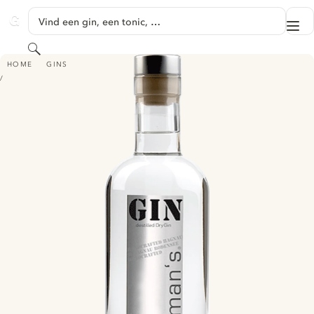
GA NAAR HOOFDINHOUD
Vind een gin, een tonic, …
Me
GINVENTORY
Zoeken
GOODMAN`S DESTILLED DRY GIN
HOME
GINS