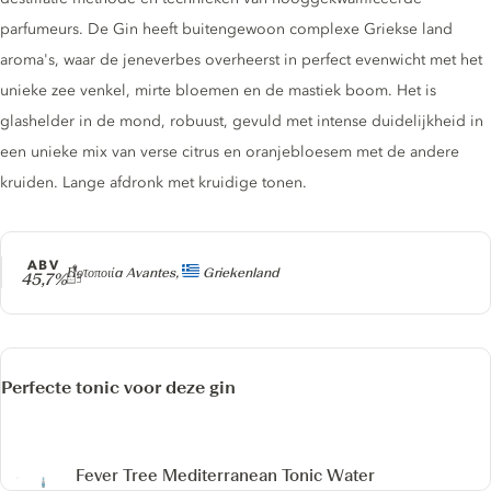
parfumeurs. De Gin heeft buitengewoon complexe Griekse land
aroma's, waar de jeneverbes overheerst in perfect evenwicht met het
unieke zee venkel, mirte bloemen en de mastiek boom. Het is
glashelder in de mond, robuust, gevuld met intense duidelijkheid in
een unieke mix van verse citrus en oranjebloesem met de andere
kruiden. Lange afdronk met kruidige tonen.
ABV
Producer
Ποτοποιία Avantes,
Griekenland
45,7%
Perfecte tonic voor deze gin
Fever Tree Mediterranean Tonic Water