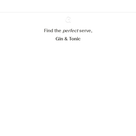
Mijn cookie-instellingen aanpassen
Alles weigeren
Alles aanvaarden
Find the
perfect
Ginventory
serve,
Gin & Tonic
News
Contact
Privacy Policy
Al onze Gins
Cookies Settings