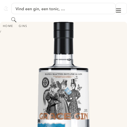
GA NAAR HOOFDINHOUD
Vind een gin, een tonic, …
Me
GINVENTORY
Zoeken
GRACE GIN
HOME
GINS