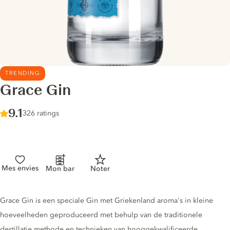
TRENDING
Grace Gin
Score :
9.1
/ 10
326 ratings
Mes envies
Mon bar
Noter
Gin description
Grace Gin is een speciale Gin met Griekenland aroma's in kleine
hoeveelheden geproduceerd met behulp van de traditionele
destillatie methode en technieken van hooggekwalificeerde