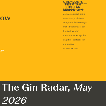
now
lay
The Gin Radar,
May
2026