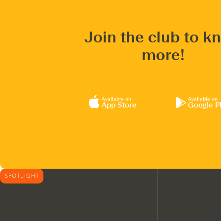
Join the club to k
more!
Available on
Available on
App Store
Google P
SPOTLIGHT