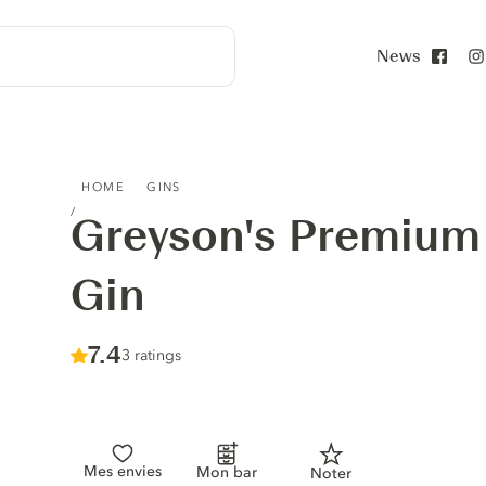
News
Face
GREYSON'S PREMIUM SICILIAN LEMON GIN
HOME
GINS
Greyson's Premium 
Gin
Score :
7.4
/ 10
3 ratings
Mes envies
Mon bar
Noter