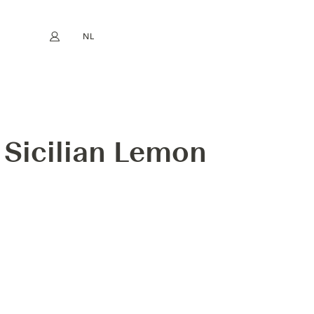
NL
Mijn account
book
Instagram
EN
FR
DE
ES
Sicilian Lemon