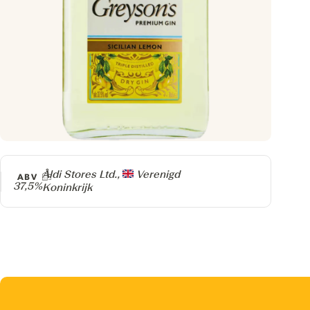
Producer
Aldi Stores Ltd.,
Verenigd
ABV
37,5%
Koninkrijk